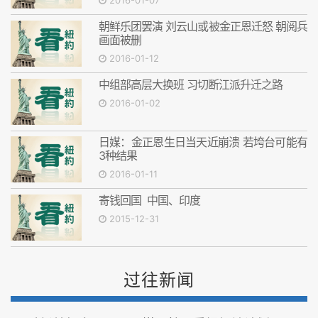
2016-01-07
朝鲜乐团罢演 刘云山或被金正恩迁怒 朝阅兵
画面被删
2016-01-12
中组部高层大换班 习切断江派升迁之路
2016-01-02
日媒：金正恩生日当天近崩溃 若垮台可能有
3种结果
2016-01-11
寄钱回国 中国、印度
2015-12-31
过往新闻