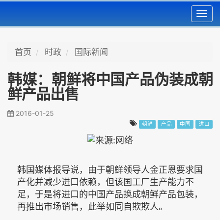
Toggl
navig
首页
时政
国际新闻
韩媒：朝鲜将中国产品伪装成朝
鲜产品出售
2016-01-25
朝鲜
产品
中国
进口
韩国媒体报导说，由于朝鲜领导人金正恩要求国
产化并减少进口依赖，但该国工厂生产能力不
足，于是将进口的中国产品换成朝鲜产品包装，
再推出市场销售，此举如同自欺欺人。