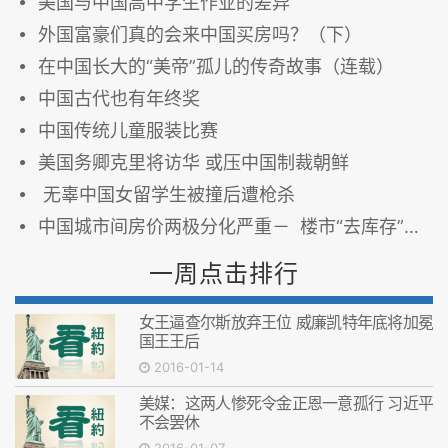
美国与中国高中学生作业的差异
外国富豪们真的会来中国买房吗？（下）
在中国长大的“美帝”孤儿的传奇故事（连载）
中国古代也有年终奖
中国传统儿童服装比赛
美国务卿克里将访华 或压中国制裁朝鲜
无辜中国女留学生被撞后遭枪杀
中国城市间房价两极分化严重－ 楼市“去库存”前景暗淡
一周点击排行
女王逼查尔斯放弃王位 威廉凯特年底将加冕
国王王后
2016-01-14
美媒：这两人惨死令金正恩一意孤行 习近平
不会罢休