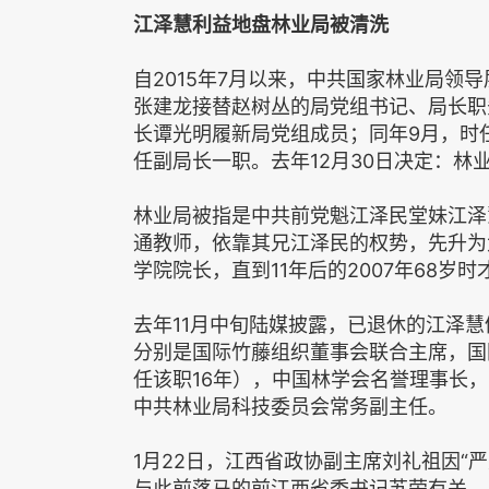
江泽慧利益地盘林业局被清洗
自2015年7月以来，中共国家林业局领导
张建龙接替赵树丛的局党组书记、局长职
长谭光明履新局党组成员；同年9月，时
任副局长一职。去年12月30日决定：
林业局被指是中共前党魁江泽民堂妹江泽
通教师，依靠其兄江泽民的权势，先升为
学院院长，直到11年后的2007年68岁时
去年11月中旬陆媒披露，已退休的江泽慧
分别是国际竹藤组织董事会联合主席，国
任该职16年），中国林学会名誉理事长
中共林业局科技委员会常务副主任。
1月22日，江西省政协副主席刘礼祖因“
与此前落马的前江西省委书记苏荣有关。