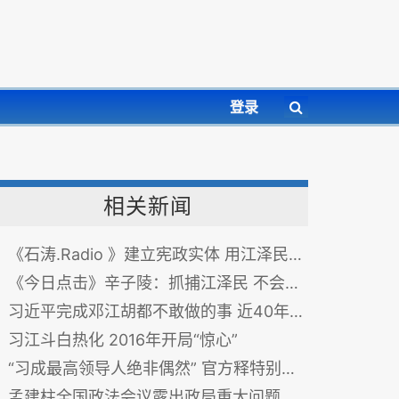
登录
相关新闻
《石涛.Radio 》建立宪政实体 用江泽民祭旗 确保社会安定
《今日点击》辛子陵：抓捕江泽民 不会拖很久
习近平完成邓江胡都不敢做的事 近40年首次特赦
习江斗白热化 2016年开局“惊心”
“习成最高领导人绝非偶然” 官方释特别信号
孟建柱全国政法会议露出政局重大问题