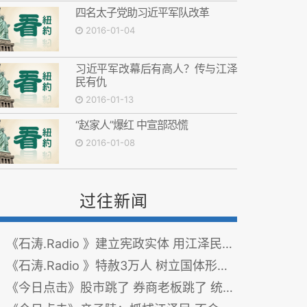
四名太子党助习近平军队改革
2016-01-04
习近平军改幕后有高人？传与江泽
民有仇
2016-01-13
“赵家人”爆红 中宣部恐慌
2016-01-08
过往新闻
《石涛.Radio 》建立宪政实体 用江泽民祭旗 确保社会安定
《石涛.Radio 》特赦3万人 树立国体形象 “剑道在剑外”
《今日点击》股市跳了 券商老板跳了 统计局长抓了