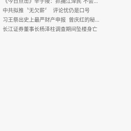
《今日点击》辛子陵：抓捕江泽民 不会拖很久
中共拟推〝无欠薪〞 评论忧仍是口号
习王祭出史上最严财产申报 曾庆红的秘密难保
长江证券董事长杨泽柱调查期间坠楼身亡