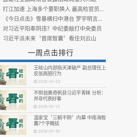
打江加速 上海多个要职换人 最高检官员空降
《今日点击》雪暴横扫中港台 罗宇明言江泽民曾庆红已经被抓
对习近平阳奉阴违？中纪委敲打中央委员
习近平派未来〝首席智囊〞看住刘云山
一周点击排行
王岐山内部指天津破产 副总理任上
反张高丽行为
2016-01-23
不倒翁黄奇帆获习近平青睐 分析：
并非代表好事
2016-01-13
温家宝〝三朝不倒〞内幕 中南海智
囊7个字概括
2016-01-19