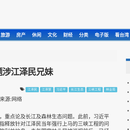
旅游
房产
休闲
文化
财经
分类
电子版
看台湾
题涉江泽民兄妹
江泽民
江泽慧
习近平
长江生态
三峡工程
林业局
，重点论及长江及森林生态问题。此前，习近平
指释放针对江泽民当年强行上马的三峡工程的问