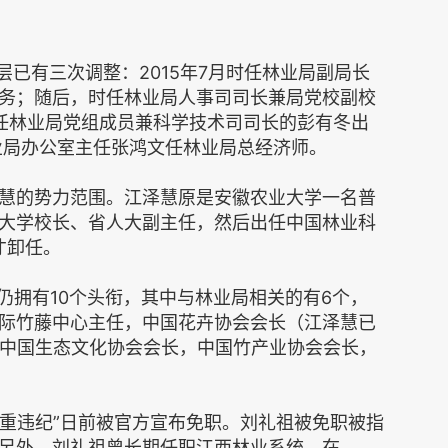
层已有三次调整：2015年7月时任林业局副局长
务；随后，时任林业局人事司司长兼局党校副校
任林业局党组成员兼科学技术司司长的彭有冬出
林业局办公室主任张鸿文任林业局总经济师。
慧的势力范围。江泽慧原是安徽农业大学一名普
大学校长、省人大副主任，然后出任中国林业科
才卸任。
仍拥有10个头衔，其中与林业局相关的有6个，
际竹藤中心主任，中国花卉协会会长（江泽慧已
，中国生态文化协会会长，中国竹产业协会会长，
严重违纪”日前被官方宣布免职。刘礼祖被免职被指
另外，刘礼祖曾长期任职江西林业系统，在