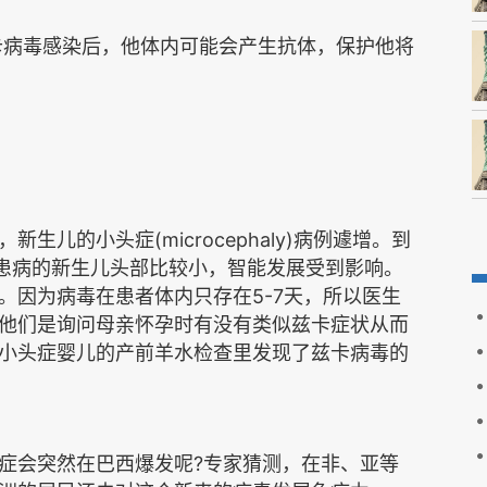
卡病毒
感染
后
，他
体内
可能会
产生抗体，
保护
他将
(microcephaly)
，新生儿的小头症
病例遽增。到
患病的新生儿头部比较小，智能发展受到影响。
5-7
。因为病毒在患者体内只存在
天，所以医生
他们是询问母亲怀孕时有没有类似兹卡症状从而
小头症婴儿的产前羊水检查里发现了兹卡病毒的
?
症会突然在巴西爆发呢
专家猜测，在非、亚等