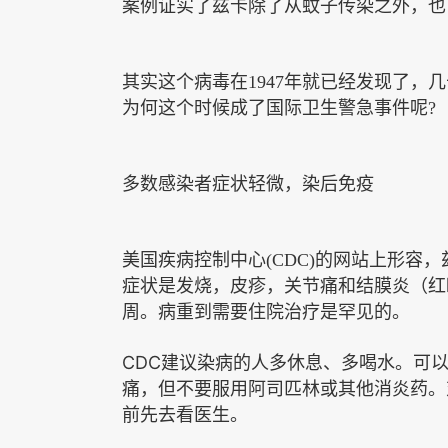
案例证实了兹卡除了从蚊子传染之外，也
其实这个病毒在
1947年就已经发现了
为何这个时候成了国际卫生警急事件呢?
多数感染者症状轻微，染后免疫
美国疾病控制中心
(CDC)的网站上形容，
症状是发
烧
，皮疹，关节痛和结膜炎（红
周。
病
重
到
需要住院治疗是罕见的。
CDC
建议染病的人多
休息
、多
喝水
。可
痛，但不要
服用阿司匹林或其他
消炎
药
。
前先去看医生。