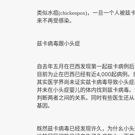
类似水痘
(chickenpox)，
一旦一个人被
兹
来不再
受感染。
兹卡病毒跟小头症
自去年五月在巴西发现第一起兹卡病例后
4,000
目前为止在巴西已经有近
起病例。
其实医学界尚未证实兹卡病毒导致小头症
并未在小头症婴儿的体内找到兹卡病毒。
判断两者之间的关系。同时有些医生还从
基因。
既然兹卡病毒已经发现许久，为什幺小头