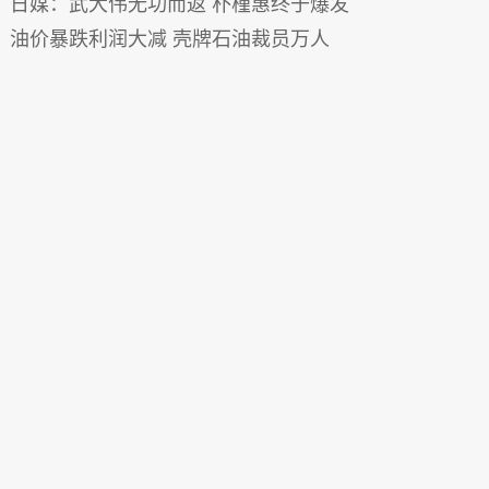
日媒：武大伟无功而返 朴槿惠终于爆发
油价暴跌利润大减 壳牌石油裁员万人