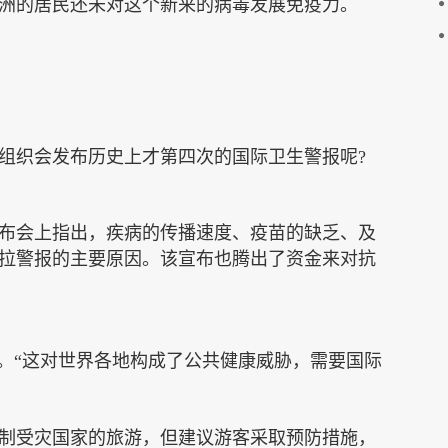
洲的居民还未对这个新来的病毒发展免疫力。
组织
会发布
历史上
才
第四
次的国际卫生警报呢
?
布会上
指出，疾病
的传播
速度、
疫苗
的缺乏、及
拉警报的主要原因
。
该宣布也腾出了资金来对抗
。
“
这
对世界各地
构成了公共健康威胁，需要国际
制
受灾国家
的旅游
，但建议游客采取预防措施，