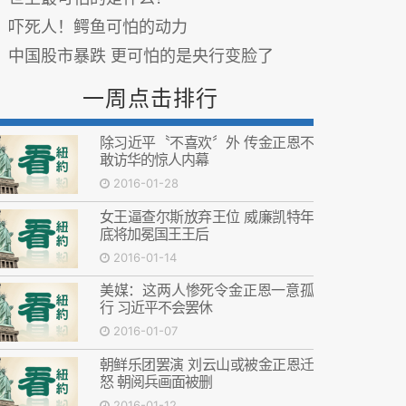
吓死人！鳄鱼可怕的动力
中国股市暴跌 更可怕的是央行变脸了
一周点击排行
除习近平〝不喜欢〞外 传金正恩不
敢访华的惊人内幕
2016-01-28
女王逼查尔斯放弃王位 威廉凯特年
底将加冕国王王后
2016-01-14
美媒：这两人惨死令金正恩一意孤
行 习近平不会罢休
2016-01-07
朝鲜乐团罢演 刘云山或被金正恩迁
怒 朝阅兵画面被删
2016-01-12