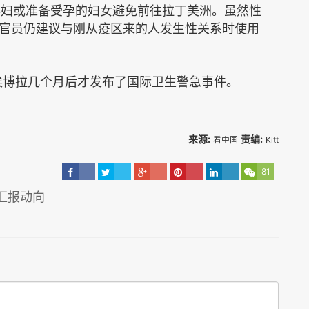
孕妇或准备受孕的妇女避免前往拉丁美洲。虽然性
官员仍建议与刚从疫区来的人发生性关系时使用
埃博拉
几个月后才发布了
国际卫生警急事件
。
来源:
责编:
看中国
Kitt
81
汇报动向