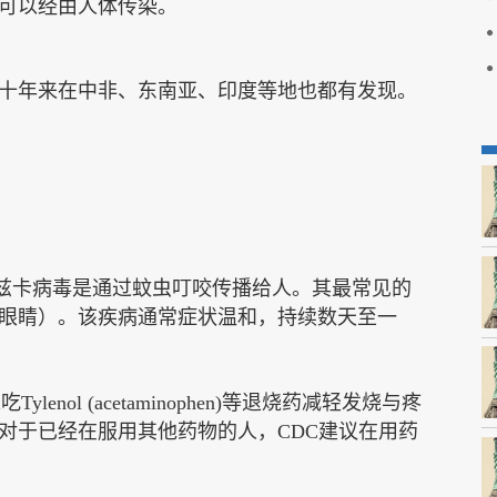
可以经由人体传染。
，几十年来在中非、东南亚、印度等地也都有发现。
兹
卡病毒是通过蚊虫叮咬传播给人。
其
最常见的
眼睛）。该疾病通常症状温和
，
持续数天至一
以
吃
Tylenol (acetaminophen)等退烧药减轻发烧与疼
对于已经在服用其他药物的人，
CDC建议在用药