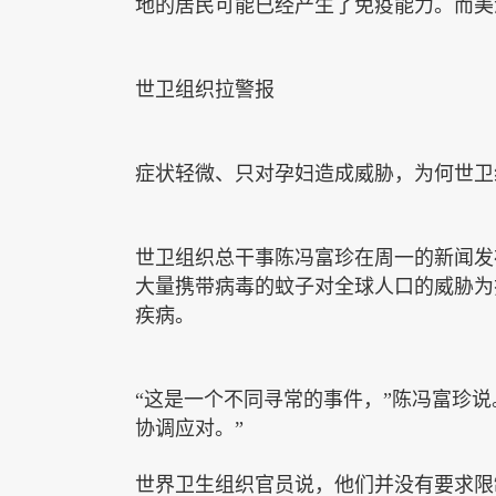
地的居民可能已经产生了免疫能力。而美
世卫组织拉警报
症状
轻微、只对孕妇造成威胁，为何
世卫
世卫组织总干事陈冯富珍在
周一的
新闻发
大量
携带病毒
的
蚊子
对
全球人口
的威胁为
疾病。
“
这是一个不同寻常的事件，
”
陈冯富珍
说
协调
应对
。
”
世界卫生组织官员说，他们并没有要求
限