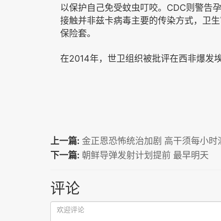
CDC
以保护自己免受蚊虫叮咬。
则警告
接触并非兹卡病毒主要的传染方式，卫生
保险套。
2014
在
年，
世卫组织
被批评在
西非
爆发
上一篇:
金正恩恐怖统治加剧 高干须每小时
下一篇:
朝鲜导弹发射计划提前 最早明天
评论