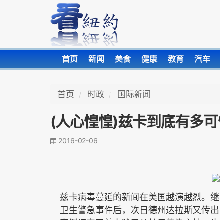
首页
新闻
美食
健康
教育
汽车
首页
时政
国际新闻
(人心惶惶)兹卡到底有多可
2016-02-06
兹卡
病毒蔓延的新闻在美国越演越烈。继
卫生警急事件后，次日德州达拉斯又传出