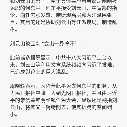
和刘云山的影子。至于具体实施者当然是刚刚被
免职的何东平。何东平接受刘云山、中宣部的指
令，向任志强发难、暗贬现高层和为江泽民张
目，其目的还是协助刘云山等江派搅局，制造乱
象。
刘云山被围剿 “会出一身冷汗！”
此前诸多报导显示，中共十八大习近平上台以
来，刘云山等利用文宣系统频频向习近平发难，
已造成舆论上的巨大混乱。
周晓辉表示，习阵营此番免去何东平的职务，从
人民日报社空降一人到光明日报社，并且由习近
平的亲信黄坤明坐镇任免大会，显然还是剑指刘
云山，将其又一臂膀削去，使其折腾的空间缩
小。