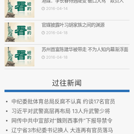
港媒：李长春待遇陡变 破口大骂〝欺负人〞
2016-04-14
官媒披露叶习胡家族之间的渊源
2016-04-18
苏州首富陈建华被带走 不为人知内幕渐浮面
2016-04-18
过往新闻
中纪委批体育总局反腐不认真 约谈17名官员
习近平对武警高层再布局 13人升武警少将
网传中共中宣部对“魏则西事件”下报导禁令
辽宁省3市纪委书记换人 大连再有官员落马