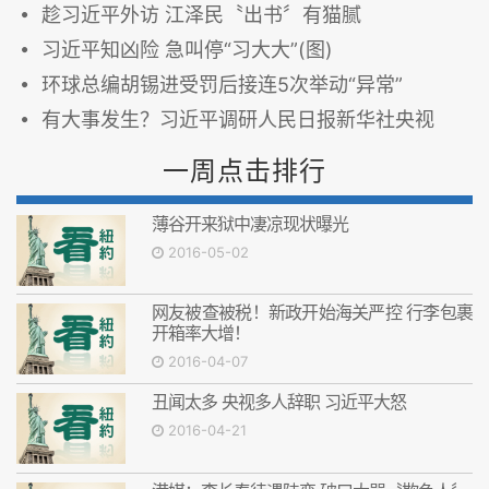
趁习近平外访 江泽民〝出书〞有猫腻
习近平知凶险 急叫停“习大大”(图)
环球总编胡锡进受罚后接连5次举动“异常”
有大事发生？习近平调研人民日报新华社央视
一周点击排行
薄谷开来狱中凄凉现状曝光
2016-05-02
网友被查被税！新政开始海关严控 行李包裹
开箱率大增！
2016-04-07
丑闻太多 央视多人辞职 习近平大怒
2016-04-21