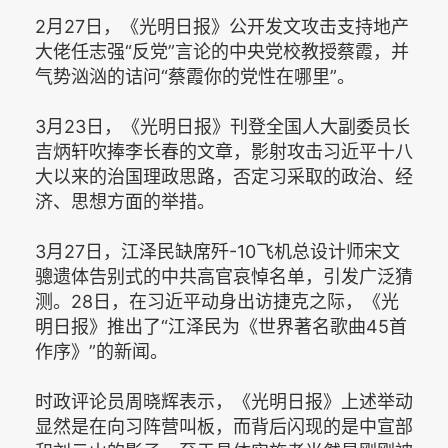
2月27日，《光明日报》公开发文攻击支持地产
大佬任志强“反党”言论的中央党校教授蔡霞，并
气势汹汹的诘问“蔡霞你的党性在哪里”。
3月23日，《光明日报》刊登全国人大副委员长
吉炳轩吹捧李长春的文章，影射攻击习近平十八
大以来的治国理政思路，否定习采取的政治、经
济、思想方面的举措。
3月27日，江泽民缺席歼-10飞机总设计师宋文
骢遗体告别式的中共高官哀悼名单，引发广泛猜
测。28日，在习近平动身出访捷克之际，《光
明日报》推出了“江泽民为《世界著名歌曲45首
作序》”的新闻。
时政评论员周晓辉表示，《光明日报》上述举动
显然是在向习阵营叫板，而背后闪现的是中宣部