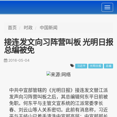
Toggl
navig
首页
时政
中国新闻
接连发文向习阵营叫板 光明日报
总编被免
2016-05-04
习近平
光明日报
总编
中共中宣部管辖的《光明日报》接连发文替江派
发声向习阵营叫板之后，其总编辑何东平日前被
免职。何东平与主管文宣系统的江派常委李长
春、刘云山等人关系密切。此前有消息称，习近
平与王岐山已着手清洗中宣部高层；中宣部部长