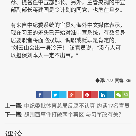
荐、提名任中宣部部长。另外，主管央视的中宣
部副部长蒋建国是令计划的同党，也危在旦夕。
有来自中纪委系统的官员对海外中文媒体表示，
现在习王的矛头已开始对准中宣系统，有数名身
居要职者将面临双规、调职或贬职是肯定的。
“刘云山会出一身冷汗！”该官员说，“没有人可
以担保刘本人一定不出事。”
来源:
责编:
岳华
Kitt
80
上一篇:
中纪委批体育总局反腐不认真 约谈17名官员
下一篇:
魏则西事件打破两个禁区 与习军改有关？
评论