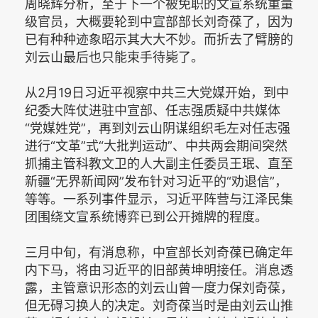
周晓辉分析，至于下一个被免职的文宣系统重量
级官员，大概要轮到中宣部部长刘奇葆了，因为
已有种种迹象昭示其大大不妙。而折去了臂膀的
刘云山最后也只能束手待毙了。
从2月19日习近平视察中共三大党媒开始，到中
纪委大阵仗进驻中宣部、任志强质疑中共媒体
“党媒姓党”，再到刘云山阴谋组织毛左对任志强
进行“文革”式“大批判运动”、中共两会期间突然
抓捕主管科教文卫的人大副主任委员王珉、直至
新疆“无界新闻网”发布针对习近平的“劝退信”，
等等。一系列事件显示，习近平阵营与江泽民集
团围绕文宣系统博弈已到公开摊牌的程度。
三月中旬，有消息称，中宣部长刘奇葆已确定年
内下马，将由习近平的旧部黄坤明接任。消息透
露，主管意识形态的刘云山曾一度力保刘奇葆，
但无碍习换人的决定。刘奇葆当时是由刘云山推