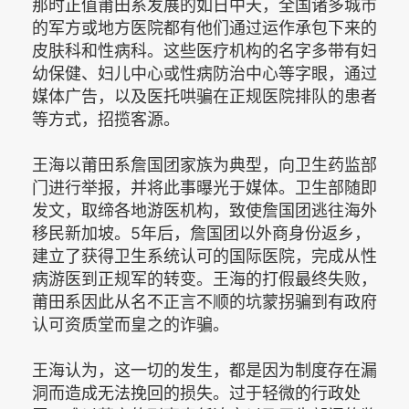
那时正值莆田系发展的如日中天，全国诸多城市
的军方或地方医院都有他们通过运作承包下来的
皮肤科和性病科。这些医疗机构的名字多带有妇
幼保健、妇儿中心或性病防治中心等字眼，通过
媒体广告，以及医托哄骗在正规医院排队的患者
等方式，招揽客源。
王海以莆田系詹国团家族为典型，向卫生药监部
门进行举报，并将此事曝光于媒体。卫生部随即
发文，取缔各地游医机构，致使詹国团逃往海外
移民新加坡。5年后，詹国团以外商身份返乡，
建立了获得卫生系统认可的国际医院，完成从性
病游医到正规军的转变。王海的打假最终失败，
莆田系因此从名不正言不顺的坑蒙拐骗到有政府
认可资质堂而皇之的诈骗。
王海认为，这一切的发生，都是因为制度存在漏
洞而造成无法挽回的损失。过于轻微的行政处