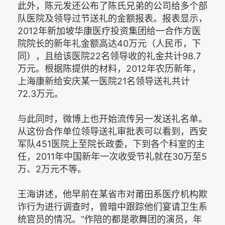
此外，陈元发还公布了陈氏兄弟的公司给多个部
队医院及领导过节送礼的金额报表。报表显示，
2012年新加坡华康医疗投资集团给一合作方医
院院长的新年礼金额高达40万元（人民币，下
同），且给该医院22名领导收的礼金共计98.7
万元。根据陈提供的材料，2012年农历新年，
上海康新给安庆某一医院21名领导送礼共计
72.3万元。
与此同时，微博上也开始流传另一发送礼名单。
从这份合作单位领导送礼审批表可以看到，西安
军队451医院上至院长政委，下到各个科室的主
任，2011年中国新年一次收受节礼就在30万至5
万、2万元不等。
王海讲述，他早前在某省市对莆田系医疗机构欺
诈行为进行调查时，曾暗中跟踪他们宴请卫生系
统官员的情况。“作陪的都是歌舞团的演员，年