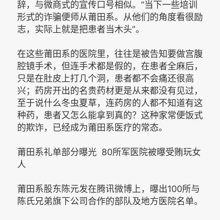
辞，与微商式的宣传口号相似。“当下一些培训
形式的诈骗便师从莆田系。从他们的角度看很励
志，实际上就是把患者当木头”。
在这些莆田系的医院里，往往是被告知要做宫腹
腔镜手术，但连手术都是假的，在患者全麻后，
只是在肚皮上打几个洞，患者都不会痛还很高
兴；药房开出的名贵药材更是从来都没有见过，
至于说什么冬虫夏草，连药房的人都不知道有这
种药，患者又怎么能拿到真的？这种家常便饭式
的欺诈，已经成为莆田系医疗的常态。
莆田系礼单部分曝光 80所军医院被曝受贿玩女
人
莆田系股东陈元发在腾讯微博上，曝出100所与
陈氏兄弟旗下公司合作的部队及地方医院名单。