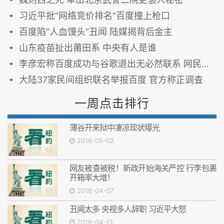
习近平批“网络竞价排名”百度撞上枪口
百度陷“人血馒头”丑闻 陆媒揭背后金主
山东疫苗扯出莆田系 中央有人是谁
李彦宏称百度成功与谷歌退出无必然联系 网民质疑
大陆37家民间组织联名举报百度 官方称正调查
一周点击排行
薄谷开来狱中凄凉现状曝光
2016-05-02
网友被查被税！新政开始海关严控 行李包裹
开箱率大增！
2016-04-07
丑闻太多 央视多人辞职 习近平大怒
2016-04-21