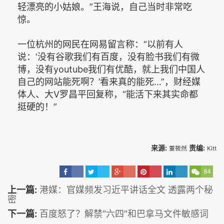
轻漂亮的小姑娘。”王海说，自己当时非常吃
惊。
一位杭州的网民在网易留言称：“以前有人
说：‘没有谷歌我们有百度，没有脸书我们有微
博，没有youtube我们有优酷，就上我们中国人
自己的网站能死啊？’看来真的能死…”，财经媒
体人、大V罗昌平回复称，“能活下来其实命都
挺硬的！”
来源:
责编:
董筱然
Kitt
84
上一篇:
港媒：官媒频发习近平讲话全文 透露两个秘
密
下一篇:
百度怒了？解禁“六四”和巴拿马文件敏感词