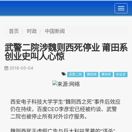
Toggl
navig
首页
时政
中国新闻
武警二院涉魏则西死停业 莆田系
创业史叫人心惊
2016-05-04
武警二院
魏则西
莆田系
创业史
西安电子科技大学学生“魏则西之死”事件后效应
仍在持续，百度CEO李彦宏已经被约谈、武警
二院也被停止所有对外诊疗服务。
魏则西死于虚假广告与巨大利益黑幕的“谋杀”，