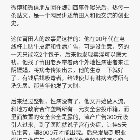
微博和微信朋友圈在魏则西事件曝光后，热传一
条贴文，是一个网民讲述莆田人和他交流的创业
史。
这位莆田人的故事是这样的：他在90年代在电
线杆上贴牛皮癣和性病广告，可是没生意，穷的
一天只能吃2个包子，后来他发现卖淫可以赚大
钱，他找了莆田老乡带着两个外地性病患者来江
阴嫖娼，将病毒传染出去，他的生意一下就好
了。有钱后找吸毒者，给钱使其有淋病去嫖所有
洗头房。那些年他发了大财。
后来经过整顿，性病没有了，他又开始做人流。
和地方政府合作垄断所有一元安全套投币箱，而
里面放置的安全套全是露的，流产广告300元吸
引人过来，到了医院就说子宫有炎症，让挂5天
抗生素，骗8000元才能出院。后来发展到职业