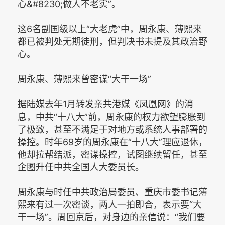
心&#8230;做人不老实”。
这6名副国级以上“大老虎”中，周永康、薄熙来
都已被判处无期徒刑，但判决书未提及其政治野
心。
周永康、薄熙来曾密谋“大干一场”
据陆媒去年1月转发亲共港媒《凤凰网》的消
息，中共“十八大”前，周永康的权力欲望膨胀到
了极致，甚至不满足于对地方或系统人事部署的
操控。时年69岁的周永康在“十八大”理应退休，
他却拉帮结派，密谋操控，试图继续留任，甚至
企图升任中共全国人大委员长。
周永康与时任中共政治局委员、重庆市委书记薄
熙来有过一次密谈，两人一拍即合，表示要“大
干一场”。周回京后，对身边的亲信说：“我们要