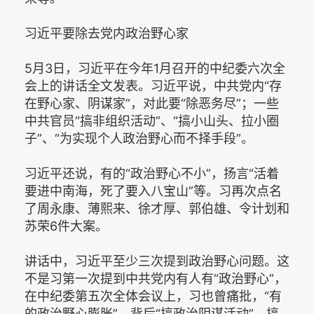
习近平要除去党内政治野心家
5月3日，习近平在今年1月召开的中纪委六次全
会上的讲话全文发表。习近平说，中共党内“存
在野心家、阴谋家”，对此要“除恶务尽”；一些
中共官员“搞非组织活动”、“搞小山头、拉小圈
子”、“为实现个人政治野心而不择手段”。
习近平还说，有的“政治野心不小”，扬言“活着
要进中南海，死了要入八宝山”等。习再次点名
了周永康、薄熙来、徐才厚、郭伯雄、令计划和
苏荣6件大案。
讲话中，习近平至少三次提到政治野心问题。这
不是习第一次提到中共党内有人有“政治野心”，
在中纪委第五次全体会议上，习也曾痛批，“有
的政治野心膨胀”，背后“搞政治阴谋活动”、搞