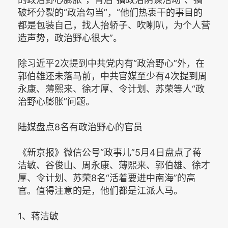
破坏分裂的“政治勾当”，“他们热衷干的事目的
都是包装自己，找人抬轿子、吹喇叭，为个人营
造声势，政治野心很大”。
除习近平2次提到中共党内有“政治野心”外，在
郭伯雄还未落马前，中共官媒至少有4次提到周
永康、薄熙来、徐才厚、令计划、苏荣等人“政
治野心膨胀”问题。
陆媒盘点8名有政治野心的官员
《新京报》微信公号“政事儿”5月4日盘点了蒋
洁敏、谷俊山、周永康、薄熙来、郭伯雄、徐才
厚、令计划、苏荣8名“活着要进中南海”的高
官。值得注意的是，他们都是江派人马。
1、蒋洁敏