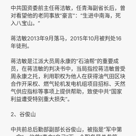
中共国资委前主任蒋洁敏，任青海副省长后，曾
对看望他的老同事放“豪言”：“生进中南海，死
入八宝山。”
蒋洁敏2013年9月落马，2015年10月被判处16
年徒刑。
蒋洁敏是江派大员周永康的“石油帮”的重要成
员，在蒋洁敏的判决书中，当局指控蒋洁敏曾受
周永康之托，利用职权为他人在获得油气田区块
合作开采权、燃气轮机发电机组项目招标、天然
气供应指标等事项上提供帮助，致使中共“国家
利益遭受特别重大损失”。
2、谷俊山
中共前总后勤部副部长谷俊山，被指是“军中第