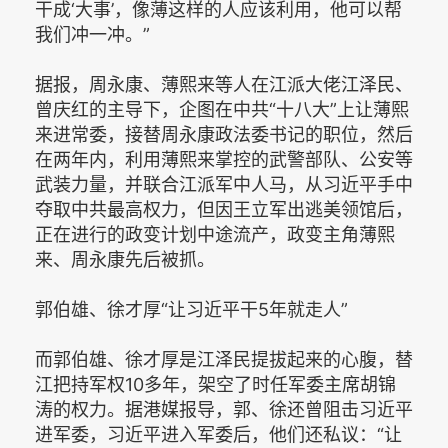
干成‘大事’，像薄这样的人应该利用，他可以帮
我们冲一冲。”
据报，周永康、薄熙来等人在江派大佬江泽民、
曾庆红的主导下，企图在中共“十八大”上让薄熙
来进常委，接替周永康政法委书记的职位，然后
在两年内，利用薄熙来掌控的武警部队、公安等
武装力量，并联合江派军中人马，从习近平手中
夺取中共最高权力，但因王立军出逃美领馆后，
正在进行的政变计划中途流产，政变主角薄熙
来、周永康先后被抓。
郭伯雄、徐才厚“让习近平干5年就走人”
而郭伯雄、徐才厚是江泽民提拔起来的心腹，替
江把持军权10多年，架空了时任军委主席胡锦
涛的权力。据港媒报导，郭、徐还曾阻击习近平
进军委，习近平进入军委后，他们还私议：“让