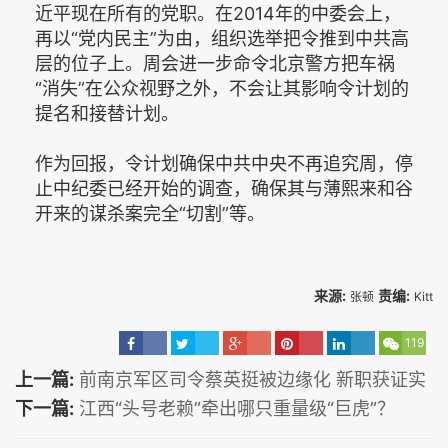
近平现在所有的党职。在2014年的中委会上，
再以“党内民主”为由，组织选举把令推到中共高
层的位子上。周会进一步命令北京警方把车祸
“消失”在公众视野之外，不会让其影响令计划的
提名和接替计划。
作为回报，令计划确保中共中央不再追究周，停
止中纪委已经开始的调查，确保其与薄熙来和谷
开来的谋杀案完全“切割”等。
来源:
责编:
张顿
Kitt
119
上一篇:
前南京军区司令蔡英挺被边缘化 新职获证实
下一篇:
江西“头号老赖”牵出哪只重量级“巨虎”？