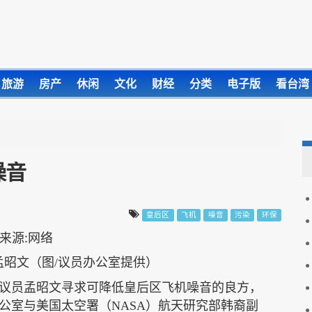
旅游
房产
休闲
文化
财经
分类
电子版
看台湾
噪音
皇后区
飞机
噪音
污染
环保
孟昭文（图/议员办公室提供）
议员孟昭文寻求可降低皇后区飞机噪音的良方，
办公室与美国太空署（
NASA
）航天研究部韩裔副