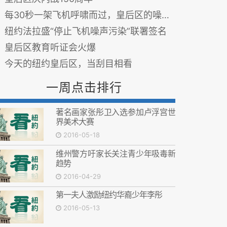
每30秒一架飞机呼啸而过，皇后区的噪音受不了！
纽约法拉盛“停止飞机噪声污染”联署签名
皇后区教育听证会火爆
今天的纽约皇后区，当刮目相看
一周点击排行
著名画家张彤卫入选参加卢浮宫世
界美术大赛
2016-05-18
维州警方吁家长关注青少年吸毒新
趋势
2016-04-29
第一夫人激励纽约华裔少年李彤
2016-05-13