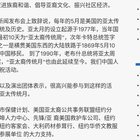
促进族裔和谐、倡导亚裔文化、振兴社区经济。
5
新闻发布会上致辞说，每年的
月是美国的亚太传
1977
统及历史。亚太月的设立起源于
年，当年国
10
最初
天为“亚太裔传统周”，次年卡特总统签字
1869
5
10
之一是横贯美国东西的大陆铁路于
年
月
1990
中国移民。
到了
年，老布什总统将亚太周
，“亚太裔传统月”也由此延续至今。我们中国人
祝活动。
以及演出团体表示，很高兴能参与到这样的活
亚太传统月。
市保健计划、美国亚太裔公共事务联盟纽约分
/
埠人力中心、先锋
亚
裔美国救护车公司、纽约
纽约客家会、大利药材参茸行、纽约华侨文教服
参展单位
的大力支持。