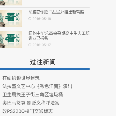
防盗窃诈欺 马里兰州推出新驾照
2016-05-18
纽约中华总商会暑期高中生志工培
训业已报名
2016-05-17
过往新闻
在纽约谈世界建筑
法拉盛文艺中心《秀色江南》演出
卫生局换王子街三角区垃圾桶
奥巴马签署 剔贬义称呼法案
改PS220Q校门交通标志