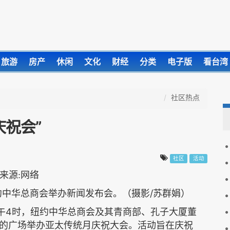
旅游
房产
休闲
文化
财经
分类
电子版
看台湾
社区热点
庆祝会”
社区
活动
/
约中华总商会举办新闻发布会。（摄影
苏群娟）
4
午
时，纽约中华总商会及其青商部、孔子大厦董
的广场举办亚太传统月庆祝大会。活动旨在庆祝