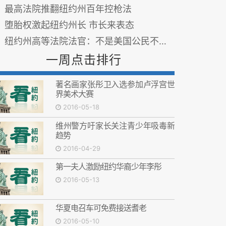
最高法院推翻纽约州百年控枪法
堕胎权激起纽约州长 市长来表态
纽约州高等法院法官：不是美国公民不能投票
一周点击排行
著名画家张彤卫入选参加卢浮宫世
界美术大赛
2016-05-18
维州警方吁家长关注青少年吸毒新
趋势
2016-04-29
第一夫人激励纽约华裔少年李彤
2016-05-13
华夏电召车可免费接送耆老
2016-05-10