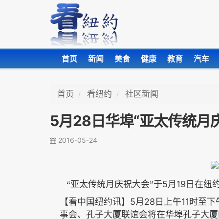
首页
新闻
美食
健康
教育
汽车
首页
看纽约
社区新闻
5月28日华埠“亚太传统月
2016-05-24
5
19
“亚太传统月庆祝大会”于
月
日在纽
5
28
11
【看中国纽约讯】
月
日上午
时至下
事会、孔子大厦联谊会将在华埠孔子大厦