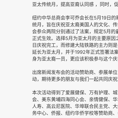
亚太传统月，提高亚裔认同感
，同时，
5
19
纽约中华总商会李可乔会长在
月
日的
统月，旨在庆祝亚太裔美国人的文化、传
5
会参众两院分别通过了法案，规定
月的
5
正式生效。选择
月为亚太月的主要原因
日庆祝完工，而修建大陆铁路的主力则是
1992
延长为亚太月，并于
年正式签署法案
身为亚太裔一员，更应该积极参与这个庆
出席新闻发布会的活动赞助商、参展单位
动，期待更多的朋友与我们一起共同庆祝
本次活动得到了爱展健保、万有护理、城
会、美东黄埔四海同心会、亲情健保、华
人寿、高云尼医院、华埠联合民主党、大
务中心、侨报、纽约华侨学校等赞助商、