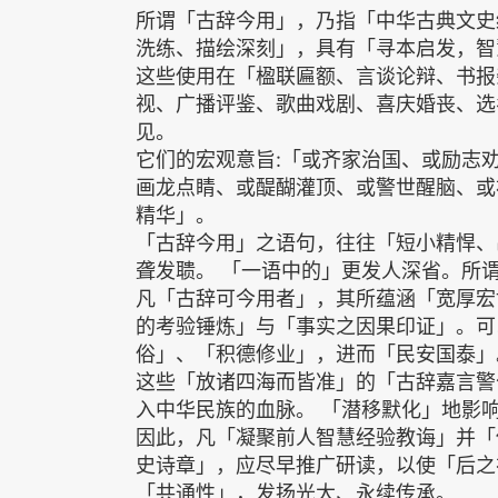
所谓「古辞今用」，乃指「中华古典文史
洗练、描绘深刻」，具有「寻本启发，智
这些使用在「楹联匾额、言谈论辩、书报
视、广播评鉴、歌曲戏剧、喜庆婚丧、选
见。
它们的宏观意旨:「或齐家治国、或励志
画龙点睛、或醍醐灌顶、或警世醒脑、或
精华」。
「古辞今用」之语句，往往「短小精悍、
聋发聩。 「一语中的」更发人深省。所
凡「古辞可今用者」，其所蕴涵「宽厚宏
的考验锤炼」与「事实之因果印证」。可
俗」、「积德修业」，进而「民安国泰」
这些「放诸四海而皆准」的「古辞嘉言警
入中华民族的血脉。 「潜移默化」地影
因此，凡「凝聚前人智慧经验教诲」并「
史诗章」，应尽早推广研读，以使「后之
「共通性」，发扬光大、永续传承。