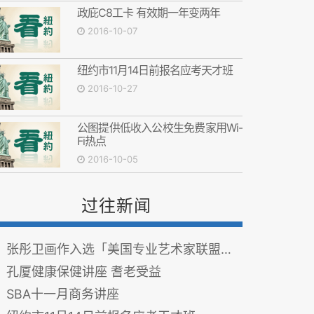
政庇C8工卡 有效期一年变两年
2016-10-07
纽约市11月14日前报名应考天才班
2016-10-27
公图提供低收入公校生免费家用Wi-
Fi热点
2016-10-05
过往新闻
张彤卫画作入选「美国专业艺术家联盟公开赛」
孔厦健康保健讲座 耆老受益
SBA十一月商务讲座