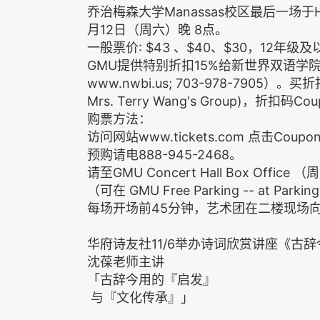
乔治梅森大学Manassas校区最后一场于Hylto
月12日（周六）晚 8点。
一般票价: $43 、$40、$30，12年
GMU提供特别折扣15%给新世界双语学院（New Wo
www.nwbi.us; 703-978-7905
Mrs. Terry Wang's Group)，折扣码Cou
购票方法：
访问网站www.tickets.com 点击Coupon
预购请电888-945-2468。
请至GMU Concert Hall Box Of
（可在 GMU Free Parking -- at Parki
每场开场前45分钟，艺术团在二楼现场
华府诗友社11/6举办诗词欣赏讲座《古
沈葆老师主讲
「古辞今用的『启发』
与『文化传承』」