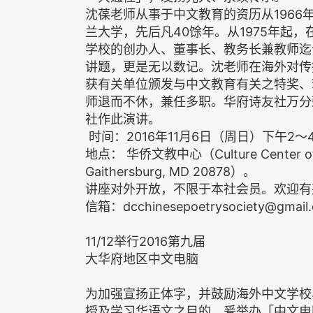
沈葆老师从事于中文教育的资历从1966
兰大学，先后凡40馀年。从1975年起
学校的创办人、董事长、教务长兼教师迄
讲题，更是无以数记。沈老师在海外对传
获有关单位颁发与中文教育有关之特奖、
师退而不休，兼任多职。华府诗友社万分
社作此演讲。
时间：2016年11月6日（周日）下午2～
地点： 华侨文教中心（Culture Center of
Gaithersburg, MD 20878）。
讲座对外开放，不限于本社会员。欢迎有
信箱：dcchinesepoetrysociety@gmai
11/12举行2016第九届
大华府地区中文电脑
为加强宣扬正体字，并鼓励海外中文学校
授及学习华语文之目的，爰举办「中文电