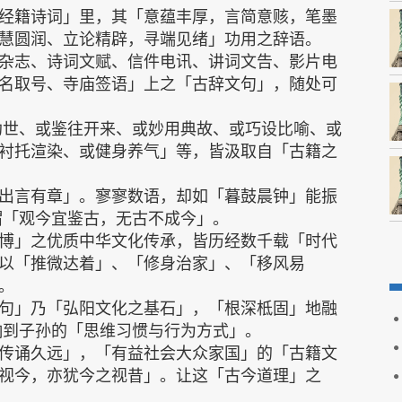
经籍诗词」里，其「意蕴丰厚，言简意赅，笔墨
慧圆润、立论精辟，寻端见绪」功用之辞语。
杂志、诗词文赋、信件电讯、讲词文告、影片电
名取号、寺庙签语」上之「古辞文句」，随处可
劝世、或鉴往开来、或妙用典故、或巧设比喻、或
衬托渲染、或健身养气」等，皆汲取自「古籍之
出言有章」。寥寥数语，却如「暮鼓晨钟」能振
谓「观今宜鉴古，无古不成今」。
博」之优质中华文化传承，皆历经数千载「时代
以「推微达着」、「修身治家」、「移风易
。
句」乃「弘阳文化之基石」，「根深柢固」地融
响到子孙的「思维习惯与行为方式」。
传诵久远」，「有益社会大众家国」的「古籍文
视今，亦犹今之视昔」。让这「古今道理」之