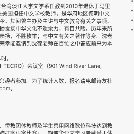
年台湾淡江大学文学系任教到2010年退休于马里
，在美国担任中文学校教师，是华府地区德明中文
今。其间曾主办及主讲与中文教育有关之事项、
播发扬中华文化不遗余力，有目共睹。历年来所
褒扬，不胜枚举；与中文有关之著作等身。沈老
荣幸能邀请到沈葆老师在百忙之中答应前来为本
4时。
 TECRO）会议室（901 Wind River Lane,
兴趣者参加。为了统计人数，报名请电邮诗友社
l.com。
、侨教团体教师及学生善用网络数位科技达到教
脑打字识字比赛」，期使华语文学习者感受正体