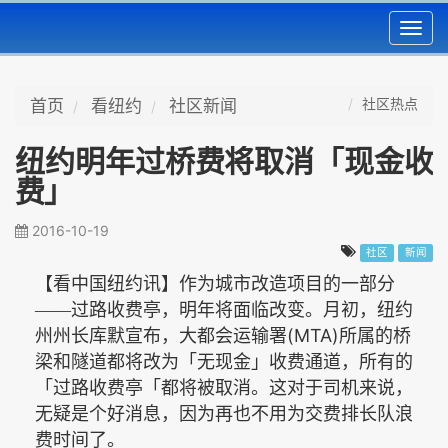
Toggl
navig
社区热点
首页
看纽约
社区新闻
纽约明年过桥费将取消「现金收
费」
2016-10-19
社区
新闻
【看中国纽约讯】作为城市改造项目的一部分
——过路收费亭，明年将面临改变。月初，纽约
(MTA)
州州长库默宣布，大都会运输署
所属的桥
梁和隧道都将改为「无现金」收费通道，所有的
「过路收费亭「都将被取消。这对于司机来说，
无疑是个好消息，因为再也不用为交费排长队浪
费时间了。