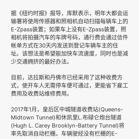
据《纽约时报》报导，库默表示，明年大都会运
输署将使用传感器和照相机自动扫描每辆车上的
E-Zpass
E-Zpass
装置；如果车上没有
装置，照
相机将拍摄汽车的车牌号码，通行费会通过信件
30
帐单方式在
天内发送到登记车辆车主的住
址。该想法是希望能加快车流速度，同时也是减
少交通拥挤的最好办法。
目前，达拉斯和丹佛市已经采用了这种收费方
式，使开车人无需停车便可通过，更能省下雇工
费用及收费站维修费用。
2017
1
(Queens-
年
月，皇后区中城隧道收费站
Midtown Tunnel)
L.
和休凯里
布碌仑炮台隧道
(Hugh L. Carey Brooklyn-Battery Tunnel)
将
E-
率先取消自动栏栅。车辆驶经没有栏栅的