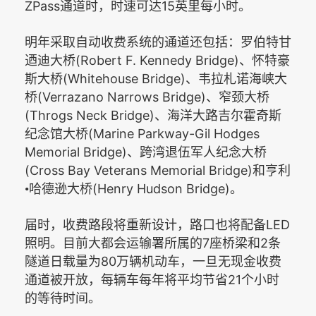
ZPass
15
通道时，时速可达
英里每小时。
明年采取自动收费系统的通道还包括：罗伯特甘
(Robert F. Kennedy Bridge)
迺迪大桥
、怀特豪
(Whitehouse Bridge)
斯大桥
、韦拉札诺海峡大
(Verrazano Narrows Bridge)
桥
、窄颈大桥
(Throgs Neck Bridge)
、海洋大路吉尔霍奇斯
(Marine Parkway-Gil Hodges
纪念馆大桥
Memorial Bridge)
、跨湾退伍军人纪念大桥
(Cross Bay Veterans Memorial Bridge)
和亨利
(Henry Hudson Bridge)
•哈德逊大桥
。
LED
届时，收费路段将重新设计，路口也将配备
7
2
照明。目前大都会运输署所属的
座桥梁和
条
80
隧道日载量为
万辆机动车，一旦无现金收费
21
通道被开放，每辆车每年将平均节省
个小时
的等待时间。