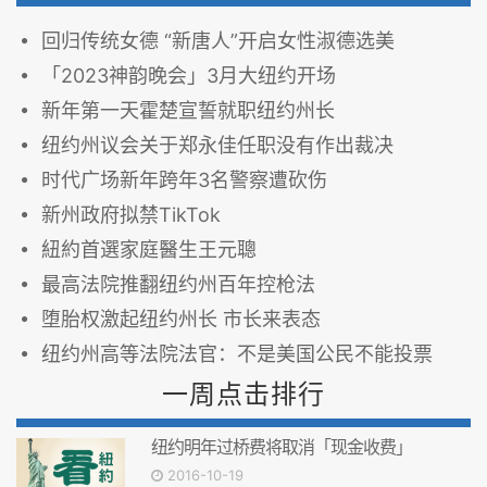
回归传统女德 “新唐人”开启女性淑德选美
「2023神韵晚会」3月大纽约开场
新年第一天霍楚宣誓就职纽约州长
纽约州议会关于郑永佳任职没有作出裁决
时代广场新年跨年3名警察遭砍伤
新州政府拟禁TikTok
紐約首選家庭醫生王元聰
最高法院推翻纽约州百年控枪法
堕胎权激起纽约州长 市长来表态
纽约州高等法院法官：不是美国公民不能投票
一周点击排行
纽约明年过桥费将取消「现金收费」
2016-10-19