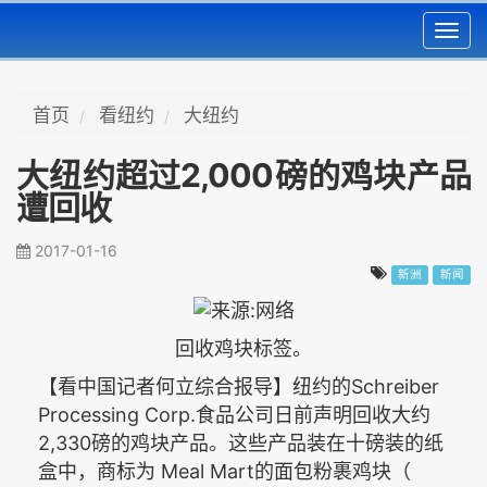
Toggl
navig
首页
看纽约
大纽约
大纽约超过2,000磅的鸡块产品
遭回收
2017-01-16
新洲
新闻
回收鸡块标签。
Schreiber
【看中国记者何立综合报导】纽约的
Processing Corp.
食品公司日前声明回收大约
2,330
磅的鸡块产品。这些产品装在十磅装的纸
Meal Mart
盒中，商标为
的面包粉裹鸡块（