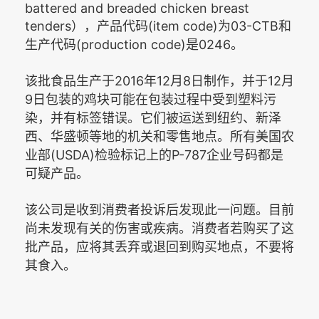
battered and breaded chicken breast
tenders
(item code)
03-CTB
），产品代码
为
和
(production code)
0246
生产代码
是
。
2016
12
8
12
该批食品生产于
年
月
日制作，并于
月
9
日包装的鸡块可能在包装过程中受到塑料污
染，并有标签错误。它们被运送到纽约、新泽
西、华盛顿等地的机关和零售地点。所有美国农
(USDA)
P-787
业部
检验标记上的
企业号码都是
可疑产品。
该公司是收到消费者投诉后发现此一问题。目前
尚未发现有关的伤害或疾病。消费者若购买了这
批产品，应将其丢弃或退回到购买地点，不要将
其食入。