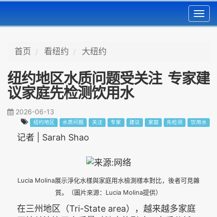
Toggl
navig
首页
看纽约
大纽约
纽约地区水质问题受关注 专家建
议家庭先检测饮用水
2026-06-13
纽约地区
水质问题
关注
专家
建议
家庭
先检测
饮用水
记者 | Sarah Shao
Lucia Molina展示淨化水樣與家庭用水檢測樣本對比，後者可見雜
質。（圖片來源：Lucia Molina提供）
在三州地区（Tri-State area），越来越多家庭