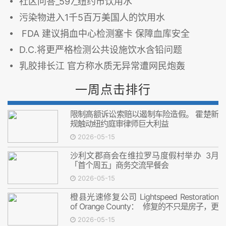
社区问答_597_纽约市饮用水
污染物进入1千5百万美国人的饮用水
FDA 建议捐血中心检测塞卡 保障血库安全
D.C.将更严格检测公共设施饮水含铅问题
乳胶排长江 官方称水质无异常遭网民炮轰
一周点击排行
限制高额诉讼索赔以遏制车险造假。 霍楚新
规触动纽约庭审律师巨大利益
2026-05-15
沙利文郡商会在维拉罗马度假村举办 3月
「首个周五」商务交流早餐会
2026-05-15
橙县光速修复公司 Lightspeed Restoration
of Orange County： 修复的不只是房子，更
是安心
2026-05-15