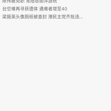
陈伟被免职 常陪谷丽萍游玩
台空难再寻获遗体 遇难者增至40
梁振英头像厕纸被查封 港民主党齐批违反言论自由