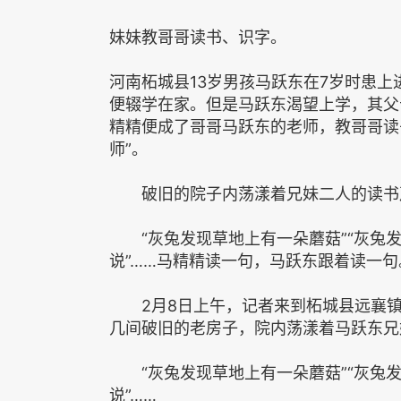
妹妹教哥哥读书、识字。
河南柘城县13岁男孩马跃东在7岁时患
便辍学在家。但是马跃东渴望上学，其父
精精便成了哥哥马跃东的老师，教哥哥读
师”。
破旧的院子内荡漾着兄妹二人的读书
“灰兔发现草地上有一朵蘑菇”“灰兔发现
说”……马精精读一句，马跃东跟着读一句
2月8日上午，记者来到柘城县远襄镇
几间破旧的老房子，院内荡漾着马跃东兄
“灰兔发现草地上有一朵蘑菇”“灰兔发现
说”……