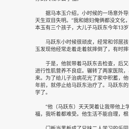
据马本玉介绍，小时候的一场意外导致
天生双目失明。“我和媳妇俺俩都没文化
本玉有三个孩子，大儿子马跃东今年13岁
马跃东小时候很顽皮，经常和邻居孩子
玉发现他经常走着走着就摔倒了，有时摔
于是，他就带着马跃东去检查，后又转
进行性肌营养不良症。辗转了两家医院，
来。为了给儿子治病花光了家中积蓄，他
年前，就停止给马跃东治疗了。马跃东的
学了。
“他（马跃东）天天哭着让我带他上学
福，我听着都难受。他生活不能自理，根
门板当黑板成了兄妹二人学习的乐园