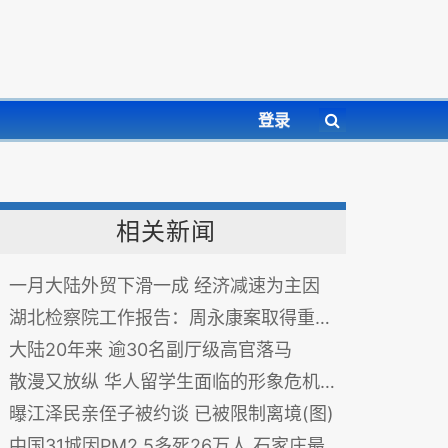
登录
相关新闻
一月大陆外贸下滑一成 经济减速为主因
湖北检察院工作报告：周永康案取得重大进展
大陆20年来 逾30名副厅级高官落马
散漫又放纵 华人留学生面临的形象危机(图)
曝江泽民亲侄子被约谈 已被限制离境(图)
中国31城因PM2.5多死26万人 石家庄最多(组图)