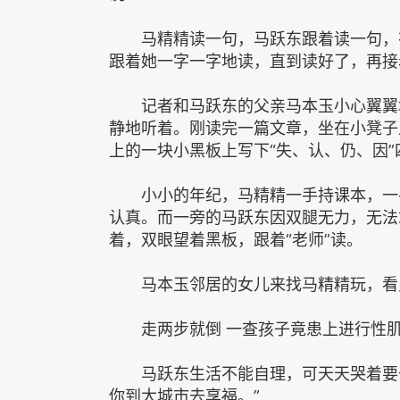
马精精读一句，马跃东跟着读一句，有
跟着她一字一字地读，直到读好了，再接
记者和马跃东的父亲马本玉小心翼翼地
静地听着。刚读完一篇文章，坐在小凳子
上的一块小黑板上写下“失、认、仍、因
小小的年纪，马精精一手持课本，一手
认真。而一旁的马跃东因双腿无力，无法
着，双眼望着黑板，跟着“老师”读。
马本玉邻居的女儿来找马精精玩，看见
走两步就倒 一查孩子竟患上进行性肌
马跃东生活不能自理，可天天哭着要去
你到大城市去享福。”