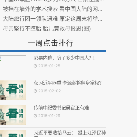
被挡在墙外的学术搜索 看中国大陆的网络自由
大陆旅行团一领队遇难 原定这周末将举办婚礼
母亲坚持不堕胎 胎儿竟救母报恩(图)
一周点击排行
彩票内幕，骗了多少中国人？!
2015-01-25
获习近平器重 李源潮将翻身掌权？
2015-02-02
传前中纪委书记吴官正有难
2015-01-29
习近平要收拾马云： 攀上江泽民孙