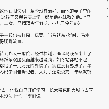
他右眼失明，至今没有治好，而他的妻子李耐
，这孩子又哭着要上学，都是他妹妹教的他。”马
，二女儿马精精今年11岁，小儿子今年8岁。
一起出去打闹、玩耍。当马跃东7岁时，马本
得腿脚流血。
到郑大一附院，经过检测，确诊马跃东患上了
马跃东双腿反而越来越没劲，如今站都站不起
都借了十几万元的外债了，实在没有办法了，半
妈妈李耐告诉记者，大儿子还没读完一年级就辍
去，他说自己好好学习，长大带俺到大城市去享
本没法上学。”李耐说。