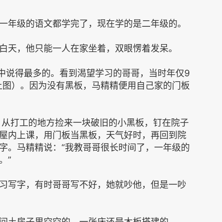
年级的语文都学完了，现在学的是二年级的。
天，他只能一人在家坐着，双眼愣着发呆。
中说得最多的。看到渴望学习的哥哥，当时年仅9
上图）。因为没有黑板，马精精便用自己家的门板
，从打工的地方捡来一块破旧的小黑板，钉在院子
屋内上课，用门板当黑板，天气好时，再回到院
字。马精精说：“我教哥哥很长时间了，一年级的
。”
写字，有时哥哥写不好，她就吵他，但是一吵
土房子里空空的，一张床还是木板搭建的。