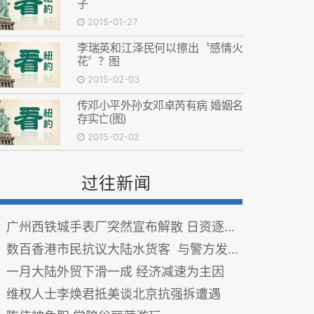
子
2015-01-27
李瑞英和江泽民何以擦出〝感情火
花〞？图
2015-02-03
传邓小平外孙女邓卓芮有病 婚姻名
存实亡(图)
2015-02-02
过往新闻
广州西铁城手表厂突然宣布解散 日资逐渐撤离中国的信号？
数百香港市民抗议大陆水货客 与警方发生冲突
一月大陆外贸下滑一成 经济减速为主因
维权人士李焕君抵美谈北京抗强拆遭遇