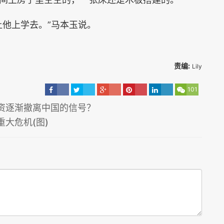
他上学去。”马本玉说。
责编:
Lily
101
资逐渐撤离中国的信号？
大危机(图)