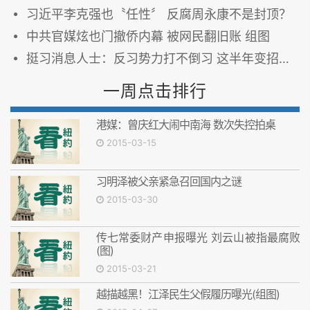
习近平李克强也〝任性〞 反腐周永康不是封顶？
中共官媒炫也门撤侨内幕 被网民翻旧账 组图
挺习消息人士：反习势力打不倒习 这半年变招在做一件事
一周点击排行
港媒：曾庆红大闹中南海 数次失控拍桌
2015-03-15
习明泽被父亲紧急召回国内之谜
2015-03-30
传七常委财产申报曝光 刘云山被指最腐败
(图)
2015-03-21
越描越黑！江泽民生父假履历曝光(组图)