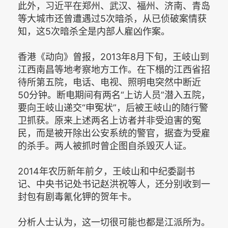
此外，习近平在郑州、武汉、福州、济南、青岛
等大城市还曾遭遇过5次暗杀，从已侦破案情获
知，这5次暗杀全是内部人雇凶作案。
香港《动向》曾报，2013年8月下旬，王岐山到
江西南昌等地考察地方工作。在下榻的江西省招
待所第五院，电话、电视、照明电突然中断近
50分钟。断电期间有两名“上访人员”潜入五院，
要向王岐山递交“申冤状”，后被王岐山的随行警
卫抓获。原来上述两名上访者并非受迫害的冤
民，而是被开除出公安系统的警官，据查为受雇
的杀手。两人被抓时曾企图自杀毁灭人证。
2014年农历新年前夕，王岐山和中纪委副书
记、中央书记处书记赵洪祝等人，还分别收到一
封包有剧毒氰化钾的贺年卡。
分析人士认为，这一切很可能也都是江派所为。