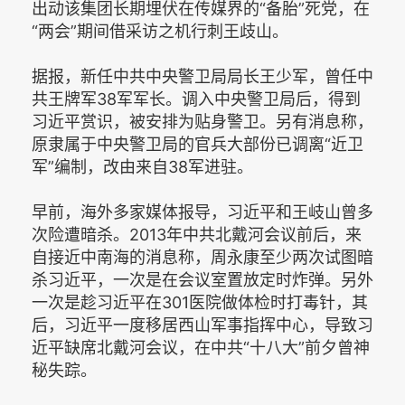
出动该集团长期埋伏在传媒界的“备胎”死党，在
“两会”期间借采访之机行刺王歧山。
据报，新任中共中央警卫局局长王少军，曾任中
共王牌军38军军长。调入中央警卫局后，得到
习近平赏识，被安排为贴身警卫。另有消息称，
原隶属于中央警卫局的官兵大部份已调离“近卫
军”编制，改由来自38军进驻。
早前，海外多家媒体报导，习近平和王岐山曾多
次险遭暗杀。2013年中共北戴河会议前后，来
自接近中南海的消息称，周永康至少两次试图暗
杀习近平，一次是在会议室置放定时炸弹。另外
一次是趁习近平在301医院做体检时打毒针，其
后，习近平一度移居西山军事指挥中心，导致习
近平缺席北戴河会议，在中共“十八大”前夕曾神
秘失踪。