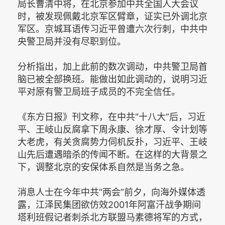
局长曹清中将，在北京参加中共全国人大会议
时，被发现佩戴北京军区臂章，证实已外调北京
军区。京城耳语传习近平曾遭六次行刺，中共中
央警卫局并没有尽职到位。
分析指出，加上此前的数次调动，中共警卫局首
脑已被全部换班。能做出如此调动的，说明习近
平对原有警卫局班子成员的不完全信任。
《东方日报》刊文称，在中共“十八大”后，习近
平、王岐山反腐拿下周永康、徐才厚、令计划等
大老虎，有关贪腐势力伺机反扑，习近平、王岐
山先后遭遇暗杀的传闻不断。在这样的大背景之
下，调整北京的安保体系自然是当务之急。
消息人士在今年中共“两会”前夕，向海外媒体透
露，江泽民集团欲仿效2001年阿富汗战争期间
塔利班假记者刺杀北方联盟马素德将军的方式，