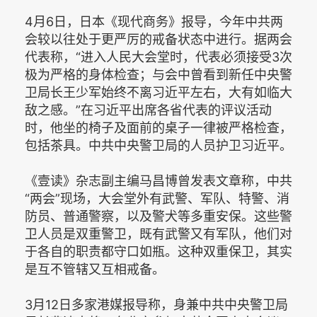
4月6日，日本《现代商务》报导，今年中共两
会较以往处于更严厉的戒备状态中进行。据两会
代表称，“进入人民大会堂时，代表必须接受3次
极为严格的身体检查；与会中曾看到新任中央警
卫局长王少军始终不离习近平左右，大有如临大
敌之感。”在习近平出席各省代表的评议活动
时，他坐的椅子及面前的桌子一律被严格检查，
包括茶具。中共中央警卫局的人员护卫习近平。
《壹读》杂志副主编马昌博曾发表文章称，中共
“两会”现场，大会堂外有武警、军队、特警、消
防员、普通警察，以及警犬等多重安保。这些警
卫人员是双重警卫，既有武警又有军队，他们对
于各自的职责都守口如瓶。这种双重保卫，其实
是互不管辖又互相戒备。
3月12日多家港媒报导称，身兼中共中央警卫局