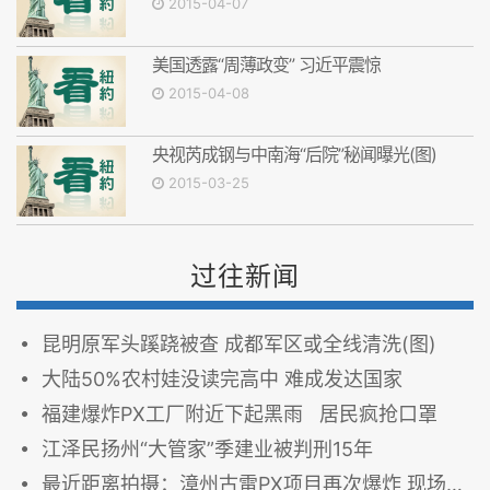
2015-04-07
美国透露“周薄政变” 习近平震惊
2015-04-08
央视芮成钢与中南海“后院”秘闻曝光(图)
2015-03-25
过往新闻
昆明原军头蹊跷被查 成都军区或全线清洗(图)
大陆50%农村娃没读完高中 难成发达国家
福建爆炸PX工厂附近下起黑雨 居民疯抢口罩
江泽民扬州“大管家”季建业被判刑15年
最近距离拍摄：漳州古雷PX项目再次爆炸 现场黑夜照成白昼