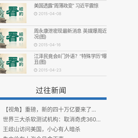
美国透露“周薄政变” 习近平震惊
2015-04-08
周永康泄密现最新消息 英媒爆周近
况(图)
2015-04-16
江泽民竟会8门外语？“特殊学历”曝
丑(图)
2015-04-23
过往新闻
【视角】重磅，新的四十万亿要来了…
世界三大杀软测试机构：取消奇虎360所有认证 图
王歧山访问美国，小心有人暗杀