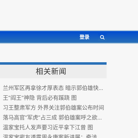
登录
相关新闻
兰州军区再拿徐才厚表态 暗示郭伯雄快了？图
王“阎王”神隐 背后必有蹊跷 图
习王整肃军方 外界关注郭伯雄案公布时间
落马高官“军虎”占三成 郭伯雄案呼之欲出(图)
温家宝托人发声要习近平拿下江曾 图
温家宝密友透露周永康案新进展：牵涉广深非常罕见