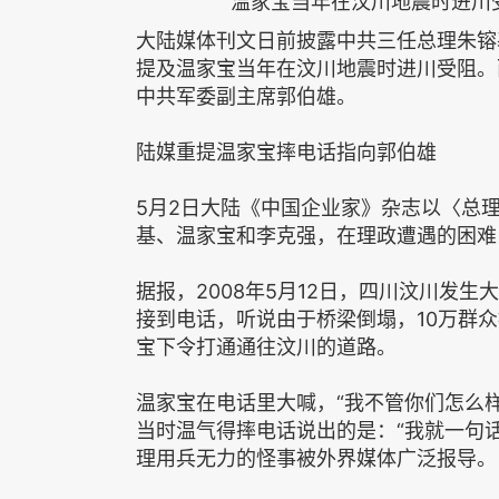
温家宝当年在汶川地震时进川
大陆媒体刊文日前披露中共三任总理朱镕
提及温家宝当年在汶川地震时进川受阻。
中共军委副主席郭伯雄。
陆媒重提温家宝摔电话指向郭伯雄
5月2日大陆《中国企业家》杂志以〈总
基、温家宝和李克强，在理政遭遇的困难
据报，2008年5月12日，四川汶川发
接到电话，听说由于桥梁倒塌，10万群
宝下令打通通往汶川的道路。
温家宝在电话里大喊，“我不管你们怎么样
当时温气得摔电话说出的是：“我就一句
理用兵无力的怪事被外界媒体广泛报导。