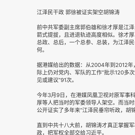
江泽民干政 郭徐被证实架空胡锦涛
前中共军委副主席郭伯雄和徐才厚是江泽
箭式提拔，且进退轨迹高度相似。徐才厚
总政、总后，一个总参、总装，为江泽民
何。
据港媒给出的数据：从2004年到2012
际上仍对党内、军队的工作“批示120多次
见或建议”91次。
今年3月9日，在港媒凤凰卫视对原军事
厚等人把当时的军委领导人架空。而当时
公开证实了多年来“江泽民垂帘听政，胡
直到中共十八大前，胡锦涛才真正掌握军
政，把军权全部交给习近平。