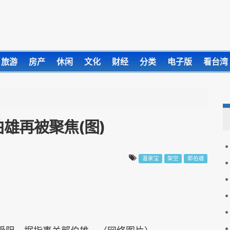
旅游
房产
休闲
文化
财经
分类
电子版
看台湾
雄再被聚焦(图)
温家宝
架空
郭伯雄