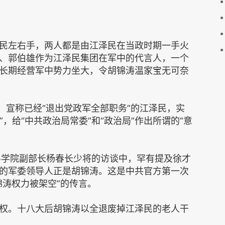
民左右手，两人都是由江泽民在当政时期一手火
、郭伯雄作为江泽民集团在军中的代言人，一个
长期经营军中势力坐大，令胡锦涛温家宝无可奈
年，宣称已经“退出党政军全部职务”的江泽民，实
”，给“中共政治局常委”和“政治局”作出所谓的“意
科学院副部长杨春长少将的访谈中，罕有提及徐才
的军委领导人正是胡锦涛。这是中共官方第一次
锦涛权力被架空”的传言。
权。十八大后胡锦涛以全退废掉江泽民的老人干