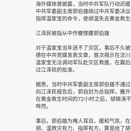
海外媒体曾披露，当时中共军队行动迟缓
中共军委副主席郭伯雄绕过中共军委决议
指挥温家宝的命令，使胡温失去黄金救生
江泽民被指从中作梗撑腰郭伯雄
对于温家宝当年进不了灾区，事后不久被
德在中共党媒发表文章，首次揭示在汶川
温家宝无法调动军队赴灾区救援，在震后
过江泽民的批准。
据悉，当时中共军委副主席郭伯雄不通过
向江泽民报告后，郭自封为总指挥，撇开
在黄金救生时间的72小时之后，胡锦涛
哗然。
事后，郭伯雄为掩人耳目，缓和气氛，在
胡、温救灾有力、指挥有方。算是给了胡