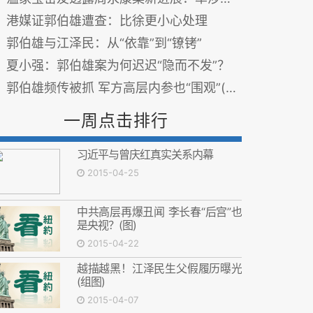
港媒证郭伯雄遭查：比徐更小心处理
郭伯雄与江泽民：从“依靠”到“镣铐”
夏小强：郭伯雄案为何迟迟“隐而不发”？
郭伯雄频传被抓 军方高层内参也“围观”(图)
一周点击排行
习近平与曾庆红真实关系内幕
2015-04-25
中共高层再爆丑闻 李长春“后宫”也
是央视？(图)
2015-04-22
越描越黑！江泽民生父假履历曝光
(组图)
2015-04-07