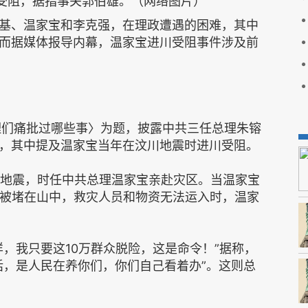
受阻，据指事关郭伯雄。（网络图片）
基、温家宝和李克强，在理政遭遇的困难，其中
而据媒体报导内幕，温家宝进川受阻事件涉及前
理们痛批过哪些事〉为题，披露中共三任总理朱镕
，其中提及温家宝当年在汶川地震时进川受阻。
生大地震，时任中共总理温家宝亲赴灾区。当温家宝
众被堵在山中，救灾人员和物资无法运入时，温家
，我只要这10万群众脱险，这是命令！”据称，
话，是人民在养你们，你们自己看着办”。这则总