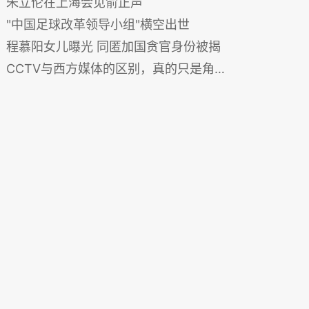
朱立伦在上海会见俞正声
"中国足球改革领导小组"横空出世
程慕阳女儿曝光 同匿加国贪官身份被揭
CCTV与西方媒体的区别，真的只是角度问题？精辟！