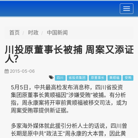
Toggl
navig
首页
时政
中国新闻
川投原董事长被捕 周案又添证
人？
2015-05-06
四川
省投资集团
原董事长
黄顺福
受贿
5月5日，中共最高检发布消息称，四川省投资
集团原董事长黄顺福因“涉嫌受贿”被捕。有分析
指，周永康案将开审前黄顺福被移交司法，或为
周案受贿罪提供新证据。
多家海外媒体就此援引分析人士的话说，四川曾
长期是原中共“政法王”周永康的大本营，因此黄