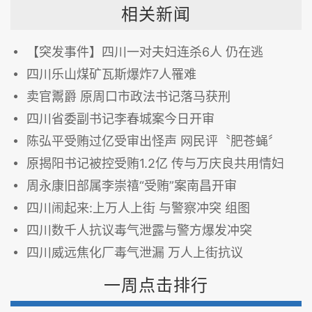
相关新闻
【突发事件】四川一对夫妇连杀6人 仍在逃
四川乐山煤矿瓦斯爆炸7人罹难
卖官鬻爵 原周口市政法书记落马获刑
四川省委副书记李春城案今日开审
陈弘平受贿过亿受审出怪声 网民评〝肥苍蝇〞
原揭阳书记被控受贿1.2亿 传与万庆良共用情妇
周永康旧部属李崇禧“受贿”案南昌开审
四川闹起来:上万人上街 与警察冲突 组图
四川数千人抗议毒气泄露与警方爆发冲突
四川威远焦化厂毒气泄漏 万人上街抗议
一周点击排行