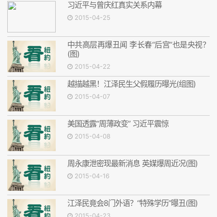
习近平与曾庆红真实关系内幕
2015-04-25
中共高层再爆丑闻 李长春“后宫”也是央视？
(图)
2015-04-22
越描越黑！江泽民生父假履历曝光(组图)
2015-04-07
美国透露“周薄政变” 习近平震惊
2015-04-08
周永康泄密现最新消息 英媒爆周近况(图)
2015-04-16
江泽民竟会8门外语？“特殊学历”曝丑(图)
2015-04-23