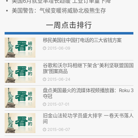
美国6月就业率增长趋缓 工业订单量下降
美国警告：气候变暖将威胁北极熊生存
一周点击排行
移民美国往中国打电话的三大省钱方案
2015-06-09
谷歌和沃尔玛相继下架含“美利坚联盟国国
旗”图案商品
2015-06-24
盘点美国最火的流媒体视频播放器：Roku 3
夺冠
2015-07-01
旧金山法轮功学员盛大排字 一卷天书落人
间
2015-06-07