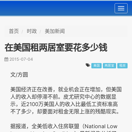
Toggl
navig
首页
时政
美加新闻
在美国租两居室要花多少钱
2015-07-04
美国
两居室
租房
文/方圆
美国经济正在改善，就业机会正在增加，但美国
人的收入却停滞不前。皮尤研究中心的数据显
示，近2100万美国人的收入比最低工资标准高
不了多少，却要面对租金无限上涨的残酷现实。
据报道，全美低收入住房联盟（National Low