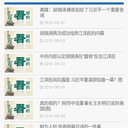
美媒：胡锦涛裸退前给了习近平一个重要告
诫
2015-09-07
胡锦涛两次成功戏弄江泽民的内幕
2015-09-03
中共内部认定胡锦涛在“露骨”反击江泽民
2015-08-24
江泽民阅兵露面 习近平重演郭伯雄一幕？图
2015-09-05
真的假的？网传中信董事长王东明已逃到美
国(图)
2015-09-04
鲜为人知 张高丽最忌讳的一件事