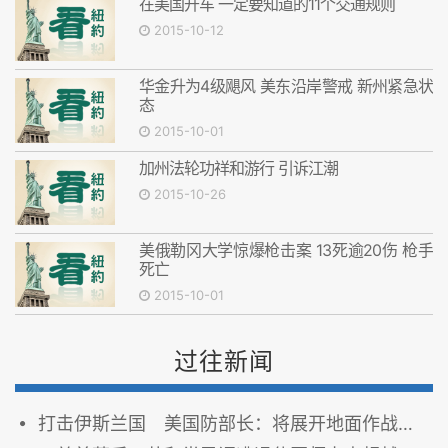
在美国开车 一定要知道的11个交通规则
2015-10-12
华金升为4级飓风 美东沿岸警戒 新州紧急状
态
2015-10-01
加州法轮功祥和游行 引诉江潮
2015-10-26
美俄勒冈大学惊爆枪击案 13死逾20伤 枪手
死亡
2015-10-01
过往新闻
打击伊斯兰国 美国防部长：将展开地面作战行动