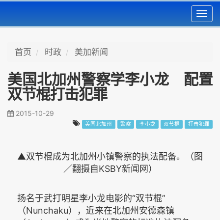
Toggl
navig
首页
时政
美加新闻
美国北加州警察学李小龙 配置
双节棍打击犯罪
2015-10-29
美国北加州
警察
李小龙
双节棍
打击犯罪
▲双节棍成为北加州小镇警察的执法配备。（图
／翻摄自KSBY新闻网）
扬名于武打明星李小龙电影的“双节棍”
（Nunchaku），近来在北加州安德森镇