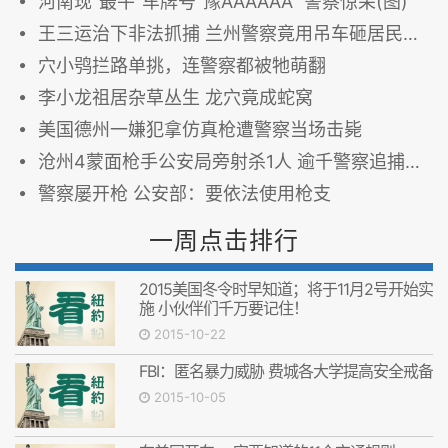
河南现"最牛"车牌号"豫AAAAAA" 警察惊呆(图)
王三运治下非法抓捕 兰州警察竟用吊车砸居民楼窗户
穴小鸮拦路单挑，连警察都被牠萌翻
李小龙祖居杂草丛生 龙穴竟成蛇窝
美国德州一嫌犯拿仿真枪遭警察当场击毙
沧州4蒙面枪手公安局旁射杀1人 逾千警察追捕未获
警察屡开枪 公安部：要依法使用枪支
一周点击排行
2015美国冬令时早知道；将于11月2号开始实
施 小伙伴们千万要记住！
2015-10-22
FBI：匿名暴力威胁 费城各大学提高安全戒备
2015-10-05