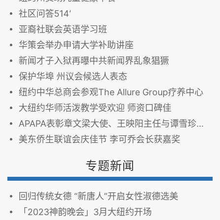
社区问答514‘
亚裔社联会英语学习班
华策会举办申请大学补助讲座
新闻才子入狱再曝中共新闻界乱象猖獗
保护华埠 州议会候选人表态
纽约中华总商会参观The Allure Group疗养中心
大纽约华师活泼教学受欢迎 师资口碑佳
APAPA表彰章文梁大使、王映阳主任与谭雪珍副主任
美东侨生联谊会庆佳节 李可乔会长获嘉奖
专题新闻
回归传统女德 “新唐人”开启女性淑德选美
「2023神韵晚会」3月大纽约开场