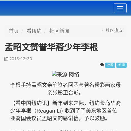
Toggl
navig
社区热点
首页
看纽约
社区新闻
孟昭文赞誉华裔少年李根
2015-12-30
社区
新闻
李根手持孟昭文亲笔签名回函与著名粉彩画家母
亲张彤卫合影。
【看中国纽约讯】新年到来之际，纽约长岛华裔
Reagan Li)
少年李根（
收到了了美东地区首位
亚裔国会议员孟昭文的感谢信，予以鼓励。