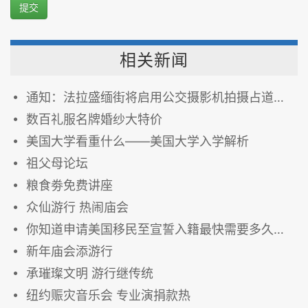
提交
相关新闻
通知：法拉盛缅街将启用公交摄影机拍摄占道私家车！（图）
数百礼服名牌婚纱大特价
美国大学看重什么——美国大学入学解析
祖父母论坛
粮食劵免费讲座
众仙游行 热闹庙会
你知道申请美国移民至宣誓入籍最快需要多久吗？
新年庙会添游行
承璀璨文明 游行继传统
纽约赈灾音乐会 专业演捐款热