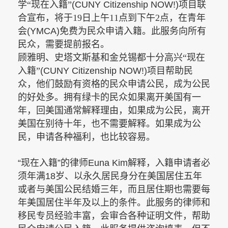
学“现在入籍”
(CUNY Citizenship NOW!)
项目联
合
宣布，将于
19日上午11点到下午2点，在青年
会
(YMCA)
免费为民众申请入籍。此服务向所有
民众，需要提前报名。
顾雅明、史塔文斯基和金兑锡都十分高兴“现在
入籍”
(CUNY Citizenship NOW!)
项目帮助民
众，他们鼓励有资格的民众申请公民，成为公民
的好处多。拥有绿卡的民众如果离开美国有一
年，回美国通常解释理由，如果成为公民，离开
美国在别待十年，也不需要解释。如果成为公
民，申请各种福利，也比较容易。
“
现在入籍
”
的律师
Euna Kim
解释，入籍申请者必
须年满
18
岁、以永久居民身分在美国居住五年
或者与美国公民结婚三年，而且居住期也需要每
年美国居住半年及以上的条件。此服务的律师和
移民专员经验丰富，会审合各种证明文件，帮助