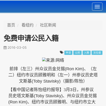
Toggl
navig
首页
看纽约
社区新闻
免费申请公民入籍
2016-03-05
申请
公民
入籍
法拉盛
前排（左三）州众议员金兑锡
(Ron Kim)、（左
二）
纽约市议员顾雅明和（左一）
州参议员史塔
文斯基
(Toby Stavisky)（摄影/陈怡）
【看中国记者陈怡纽约报导】
3
月
3
日，州参议
员史塔文斯基
(Toby Stavisky)
、州众议员金兑锡
(Ron Kim)、
纽约市议员顾雅明、
与
纽约市立大