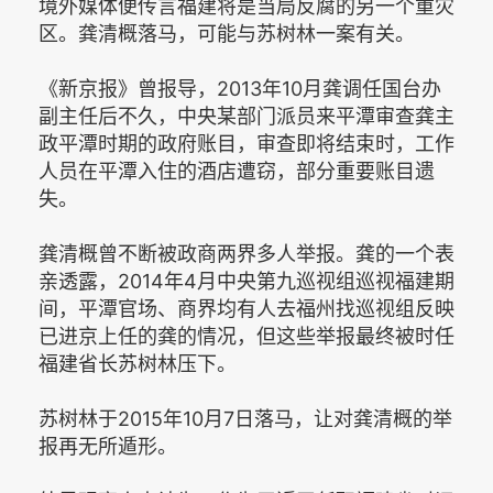
境外媒体便传言福建将是当局反腐的另一个重灾
区。龚清概落马，可能与苏树林一案有关。
《新京报》曾报导，2013年10月龚调任国台办
副主任后不久，中央某部门派员来平潭审查龚主
政平潭时期的政府账目，审查即将结束时，工作
人员在平潭入住的酒店遭窃，部分重要账目遗
失。
龚清概曾不断被政商两界多人举报。龚的一个表
亲透露，2014年4月中央第九巡视组巡视福建期
间，平潭官场、商界均有人去福州找巡视组反映
已进京上任的龚的情况，但这些举报最终被时任
福建省长苏树林压下。
苏树林于2015年10月7日落马，让对龚清概的举
报再无所遁形。