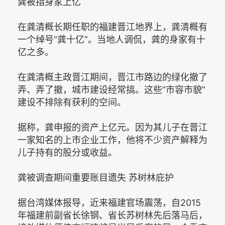
龚被指身家上亿
在龚清概长期任职的福建晋江地界上，龚清概有
一个绰号“龚十亿”。当地人调侃，龚的身家有十
亿之多。
在龚清概主政晋江期间，晋江市路边的绿化撤了
弄、弄了撤，城市建设经常搞。这些“市容市貌”
建设不排除有获利的空间。
据称，龚申报的资产上亿元。因为其儿子在晋江
一家知名的上市企业工作，他将不少资产解释为
儿子持有的股分或收益。
龚被调查期间重要账目遗失 苏树林庇护
据台湾媒体报导，近来福建官场震荡，自2015
年福建前副省长徐钢、省长苏树林先后落马后，