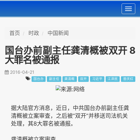
Toggl
navig
首页
时政
中国新闻
国台办前副主任龚清概被双开 8
大罪名被通报
2016-04-21
国台办
副主任
龚清概
双开
习近平
江泽民
曾庆红
据大陆官方消息，近日，中共国台办前副主任龚
清概被立案审查，之后被“双开”并移送司法机关
处理，其8大罪名被通报。
龚清概被立案审查