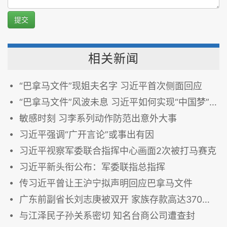
提交
相关新闻
“巴拿马文件”现姐夫名字 习近平首次侧面回应
“巴拿马文件”风波未息 习近平如何实现“中国梦”？
敏感时刻 习李系列动作防范出意外大事
习近平强调“广开言论”或事出有因
习近平视察军委联合指挥中心画面2次被打马赛克
习近平新头衔公布：军委联指总指挥
传习近平曾让王沪宁拟声明回应巴拿马文件
广东前副省长刘志庚被双开 家族存款高达370亿债券510亿
与江泽民子孙关系密切 知名台商公司遭查封