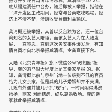
报导并引述台湾传媒消息称，龚清概于2013年
底从福建调任中台办，随后即被人举报，指他在
平潭开发区主政期间，经常与台商吃吃喝喝，经
济上不清不楚，涉嫌收受台商利益输送。
龚清概还被举报，其曾以反台独为名，逼一位台
湾知名的女艺人陪睡，而该女艺人为在大陆发
展，一直哑忍。直到这次黄安事件爆发后，有知
情台商才向北京举报龚清概，令龚直接下台。
大陆《北京青年报》旗下微信公号“政知圈”报
导，龚的落马很大程度上是其亲家举报 的。据
知，龚清概此前与泉州当地一位级别不低的官员
结为儿女亲家。但是龚的儿子婚姻却并不美满，
儿媳有外遇并被儿子抓“现行”，一时间闹得沸沸
扬扬，两家 因而结怨，终以离婚收场。龚的亲
家就此举报龚清概。