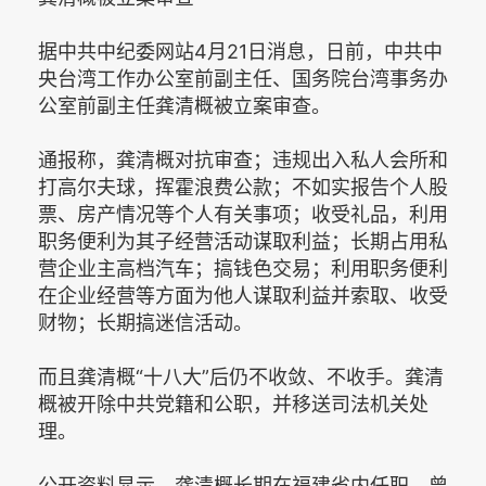
据中共中纪委网站4月21日消息，日前，中共中
央台湾工作办公室前副主任、国务院台湾事务办
公室前副主任龚清概被立案审查。
通报称，龚清概对抗审查；违规出入私人会所和
打高尔夫球，挥霍浪费公款；不如实报告个人股
票、房产情况等个人有关事项；收受礼品，利用
职务便利为其子经营活动谋取利益；长期占用私
营企业主高档汽车；搞钱色交易；利用职务便利
在企业经营等方面为他人谋取利益并索取、收受
财物；长期搞迷信活动。
而且龚清概“十八大”后仍不收敛、不收手。龚清
概被开除中共党籍和公职，并移送司法机关处
理。
公开资料显示，龚清概长期在福建省内任职，曾