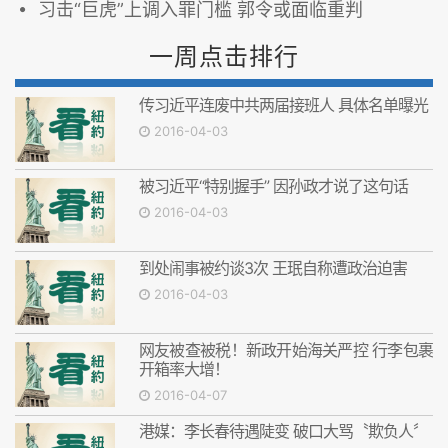
习击“巨虎”上调入罪门槛 郭令或面临重判
一周点击排行
传习近平连废中共两届接班人 具体名单曝光
2016-04-03
被习近平“特别握手” 因孙政才说了这句话
2016-04-03
到处闹事被约谈3次 王珉自称遭政治迫害
2016-04-03
网友被查被税！新政开始海关严控 行李包裹
开箱率大增！
2016-04-07
港媒：李长春待遇陡变 破口大骂〝欺负人〞