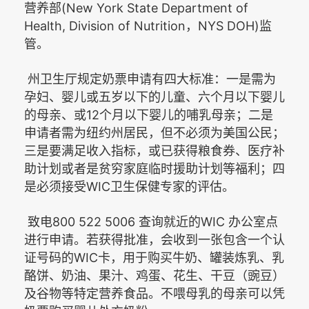
(New York State Department of
营养部
Health, Division of Nutrition
NYS DOH)
，
监
管。
州卫生厅规定奶票申请有四大标准：一是需为
孕妇、婴儿或五岁以下的儿童、六个月以下婴儿
12
的母亲、或
个月以下婴儿的哺乳母亲；二是
申请者需为纽约州居民，但不必须为美国公民；
三是要满足收入指标，或已获得粮食券、医疗补
助计划或者是贫穷家庭临时援助计划等福利；四
WIC
是必须接受
卫生保健专家的评估。
800 522 5006
WIC
致电
查询就近的
办公室点
进行申请。若获得批准，会收到一张包含一个认
WIC
证号码的
卡，用于购买牛奶、罐装炼乳、乳
酪饼、奶油、果汁、鸡蛋、花生、干豆（豌豆）
及谷物等特定营养食品。不喂母乳的母亲可以凭