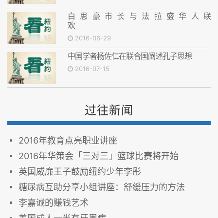
白思豪市长与法拉盛华人联
世界孔子基金会将捐建孔子铜像
2016-06-29
中国学者杨佐仁在联合国阐述孔子思想
2016-07-15
过往新闻
2016年教育点亮职业讲座
2016年华策会「三对三」篮球比赛将开始
英国威廉王子鼓励纽约少年李彤
糖尿病互助分享小组讲座：舒缓压力的方法
李嘉诚的赚钱艺术