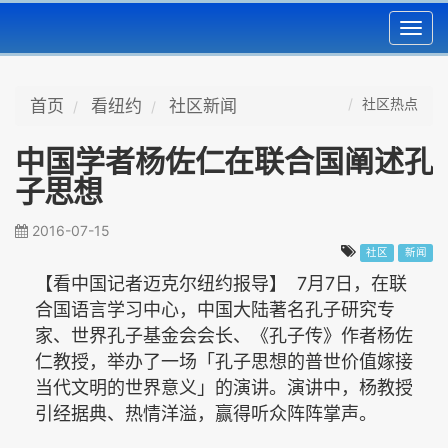
Toggl
navig
社区热点
首页
看纽约
社区新闻
中国学者杨佐仁在联合国阐述孔
子思想
2016-07-15
社区
新闻
7
7
【看中国记者迈克尔纽约报导】
月
日，在联
合国语言学习中心，中国大陆著名孔子研究专
家、世界孔子基金会会长、《孔子传》作者杨佐
仁教授，举办了一场「孔子思想的普世价值嫁接
当代文明的世界意义」的演讲。演讲中，杨教授
引经据典、热情洋溢，赢得听众阵阵掌声。