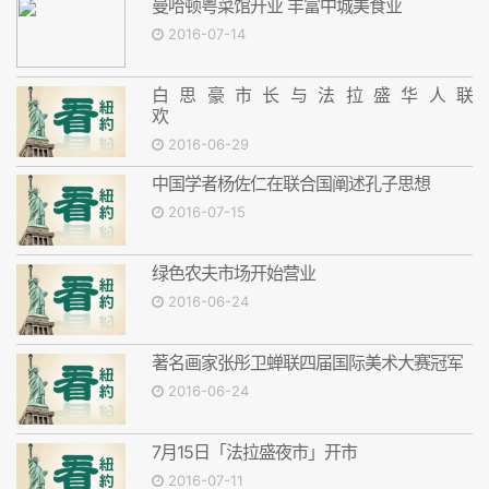
曼哈顿粤菜馆开业 丰富中城美食业
2016-07-14
白思豪市长与法拉盛华人联
世界孔子基金会将捐建孔子铜像
2016-06-29
中国学者杨佐仁在联合国阐述孔子思想
2016-07-15
绿色农夫市场开始营业
2016-06-24
著名画家张彤卫蝉联四届国际美术大赛冠军
2016-06-24
7月15日「法拉盛夜市」开市
2016-07-11