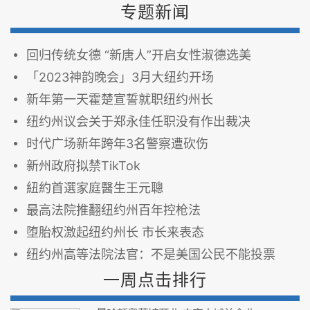
专题新闻
回归传统女德 “新唐人”开启女性淑德选美
「2023神韵晚会」3月大纽约开场
新年第一天霍楚宣誓就职纽约州长
纽约州议会关于郑永佳任职没有作出裁决
时代广场新年跨年3名警察遭砍伤
新州政府拟禁TikTok
紐約首選家庭醫生王元聰
最高法院推翻纽约州百年控枪法
堕胎权激起纽约州长 市长来表态
纽约州高等法院法官：不是美国公民不能投票
一周点击排行