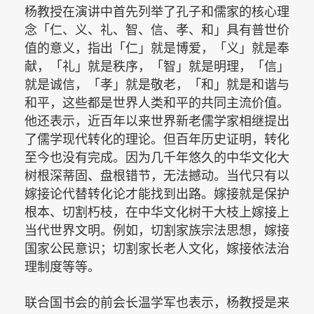
杨教授在演讲中首先列举了孔子和儒家的核心理
念「仁、义、礼、智、信、孝、和」具有普世价
值的意义，指出「仁」就是博爱，「义」就是奉
献，「礼」就是秩序，「智」就是明理，「信」
就是诚信，「孝」就是敬老，「和」就是和谐与
和平，这些都是世界人类和平的共同主流价值。
他还表示，近百年以来世界新老儒学家相继提出
了儒学现代转化的理论。但百年历史证明，转化
至今也没有完成。因为几千年悠久的中华文化大
树根深蒂固、盘根错节，无法撼动。当代只有以
嫁接论代替转化论才能找到出路。嫁接就是保护
根本、切割朽枝，在中华文化树干大枝上嫁接上
当代世界文明。例如，切割家族宗法思想，嫁接
国家公民意识；切割家长老人文化，嫁接依法治
理制度等等。
联合国书会的
前会长
温学军也表示，杨教授是来