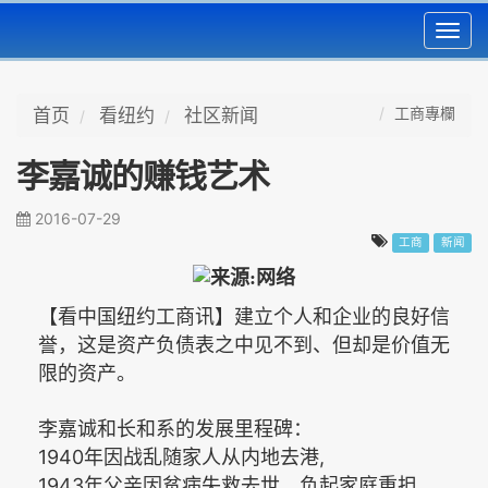
Toggl
navig
工商專欄
首页
看纽约
社区新闻
李嘉诚的赚钱艺术
2016-07-29
工商
新闻
【看中国纽约工商讯】建立个人和企业的良好信
誉，这是资产负债表之中见不到、但却是价值无
限的资产。
李嘉诚和长和系的发展里程碑：
1940
,
年因战乱随家人从内地去港
1943
年父亲因贫病失救去世，负起家庭重担