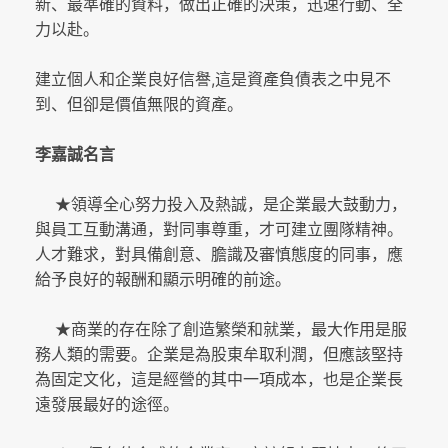
新、最準確的資料，做出正確的決策，迅速行動、全
力以赴。
,
建立個人和企業良好信譽
這是資產負債表之中見不
到、但卻是價值無限的資產。
李嘉誠名言
★
領導全心努力投入及熱誠，是企業最大鼓動力，
與員工互動溝通，對同事尊重，才可建立團隊精神。
人才難求，對具備創意、膽識及審慎態度的同事，應
給予良好的報酬和顯示明確的前途。
★
商業的存在除了創造繁榮和就業，最大作用是服
務人類的需要。企業是為股東牟取利潤，但應該堅持
為固定文化，這是經營的其中一項成本，也是企業長
遠發展最好的途徑。