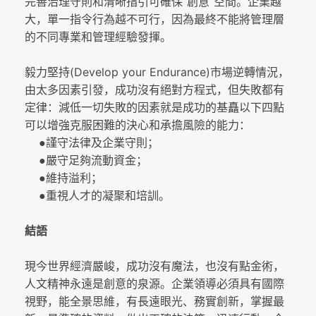
“
”
完善治理守則和清晰指引可確保
創意
空間。企業越
大，單一指令行為越不可行，因為最終不能將管理層
的不同專業和管理經驗發揮。
(Develop your Endurance)
毅力堅持
市場逆轉情況，
由太多因素引發，成功沒有絕對方程式，但失敗都有
定律：減低一切失敗的因素就是成功的基矗以下四點
可以增強克服困難的決心和承擔風險的能力：
●謹守法律及企業守則；
●嚴守足夠流動資金；
●維持溢利；
●重視人才的凝聚和培訓。
結語
現今世界經濟嚴峻，成功沒有魔法，也沒有點金術，
人文精神永遠是創意的泉源。企業領導必須具有國際
視野，能全景思維，有長遠眼光、務實創新，掌握最