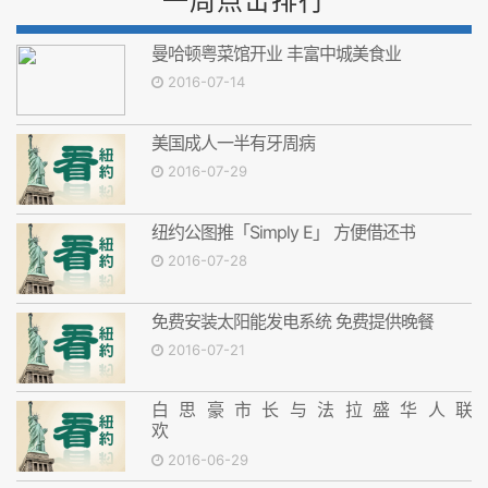
一周点击排行
曼哈顿粤菜馆开业 丰富中城美食业
2016-07-14
美国成人一半有牙周病
2016-07-29
纽约公图推「Simply E」 方便借还书
2016-07-28
免费安装太阳能发电系统 免费提供晚餐
2016-07-21
白思豪市长与法拉盛华人联
世界孔子基金会将捐建孔子铜像
2016-06-29