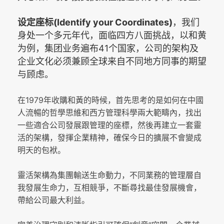
(Identify your Coordinates)
设定座标
，我们
身处一个多元年代，面临四方八面挑战，以和黄
41
为例，集团业务遍布
个国家，公司的架构及
企业文化必须兼顾全球来自不同地方同事的期望
与顾虑。
1979
在
年收購和黃的時候，首先思考的是如何在中國
人流暢的哲學思維和西方管理科學兩大範疇內，找出
一些適合公司發展跟管理的座標，然後再建立一套靈
活的架構，發揮企業精神，確保今日的擴展不會變成
明天的包袱。
靈活架構為集團輸送生命動力，不同業務的管理層自
我發展生命力，互相競爭，不斷尋找最佳發展機會，
帶給公司最大利益。