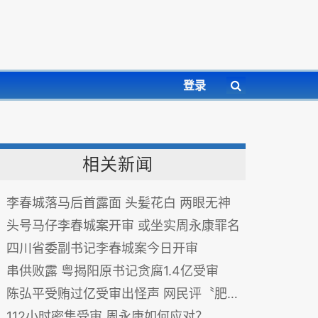
登录
相关新闻
李春城落马后首露面 头髪花白 两眼无神
头号马仔李春城案开审 或坐实周永康罪名
四川省委副书记李春城案今日开审
串供败露 粤揭阳原书记贪腐1.4亿受审
陈弘平受贿过亿受审出怪声 网民评〝肥苍蝇〞
112小时密集受审 周永康如何应对？