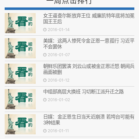
一周点击排行
女王逼查尔斯放弃王位 威廉凯特年底将加冕
国王王后
2016-01-14
美媒：这两人惨死令金正恩一意孤行 习近平
不会罢休
2016-01-07
朝鲜乐团罢演 刘云山或被金正恩迁怒 朝阅兵
画面被删
2016-01-12
中组部高层大换班 习切断江派升迁之路
2016-01-02
日媒：金正恩生日当天近崩溃 若垮台可能有
3种结果
2016-01-11