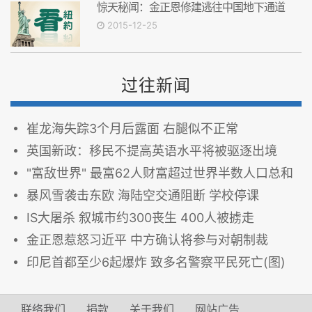
惊天秘闻：金正恩修建逃往中国地下通道
2015-12-25
过往新闻
崔龙海失踪3个月后露面 右腿似不正常
英国新政：移民不提高英语水平将被驱逐出境
"富敌世界" 最富62人财富超过世界半数人口总和
暴风雪袭击东欧 海陆空交通阻断 学校停课
IS大屠杀 叙城市约300丧生 400人被掳走
金正恩惹怒习近平 中方确认将参与对朝制裁
印尼首都至少6起爆炸 致多名警察平民死亡(图)
联络我们
捐款
关于我们
网站广告