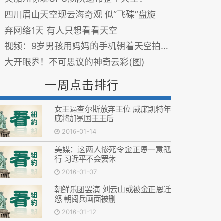
四川眉山天空现云海奇观 似“飞碟”盘旋
弃网络1天 有人只想看看天空
视频：9岁男孩用妈妈的手机朝着天空拍了一整天的原因是...
大开眼界！不可思议的神奇云彩(图)
一周点击排行
女王逼查尔斯放弃王位 威廉凯特年
底将加冕国王王后
2016-01-14
美媒：这两人惨死令金正恩一意孤
行 习近平不会罢休
2016-01-07
朝鲜乐团罢演 刘云山或被金正恩迁
怒 朝阅兵画面被删
2016-01-12