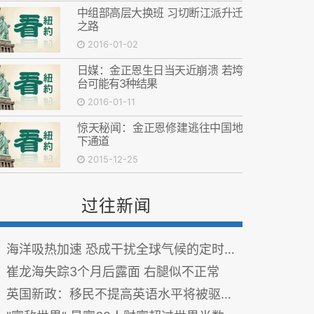
中组部高层大换班 习切断江派升迁
之路
2016-01-02
日媒：金正恩生日当天近崩溃 若垮
台可能有3种结果
2016-01-11
惊天秘闻：金正恩修建逃往中国地
下通道
2015-12-25
过往新闻
海洋吸热加速 恐成干扰全球气候的定时炸弹
崔龙海失踪3个月后露面 右腿似不正常
英国新政：移民不提高英语水平将被驱逐出境