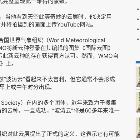
的方式完整呈现此一难得的景致。
，当他看到天空此等奇妙的云层时，他决定用
并将拍摄到的画面上传YouTube网站。
气象组织（World Meteorological
有当WMO将新云种登录在其编辑的图集《国际云图》
as）上，才表示此新云种的存在获得官方认可。然而，WMO自
图》上。
然“波涛云”看起来不太吉利，但它通常不会形成
早上或中午时分出现。
ion Society）在内的多个团体，近年来致力于搜集
新的云种。一旦成功，“波涛云”将是60多年来唯一
该组织对此云层提出了正式的定义。这表示它有可能