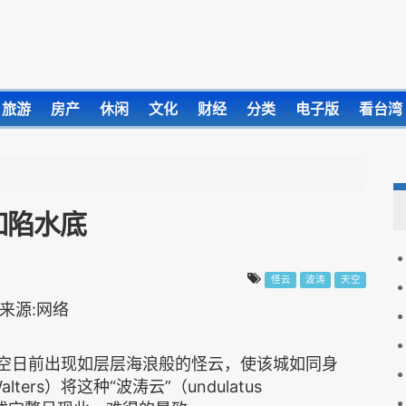
旅游
房产
休闲
文化
财经
分类
电子版
看台湾
如陷水底
怪云
波涛
天空
的天空日前出现如层层海浪般的怪云，使该城如同身
ers）将这种“波涛云”（undulatus