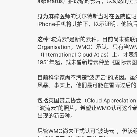
asperatus）拍成缩时影片，以动态
身为麻醉医师的沃尔特斯当时在医院值班
iPhone手机将其拍下，以示证明。他随后
这种“波涛云”是新的云种，目前尚未被联合国世界
Organisation，WMO）承认。只
（International Cloud Atl
1951年起，就未曾新增云种至《国际云
目前科学家尚不清楚“波涛云”的成因。虽
风暴。事实上，他们最可能在雷雨过后的
包括英国赏云协会（Cloud Appreciat
“波涛云”的照片，希望让WMO认可这个
出现的新云种。
尽管WMO尚未正式认可“波涛云”，但