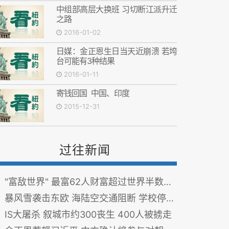
中组部高层大换班 习切断江派升迁
之路
2016-01-02
日媒：金正恩生日当天近崩溃 若垮
台可能有3种结果
2016-01-11
寄钱回国 中国、印度
2015-12-31
过往新闻
"富敌世界" 最富62人财富超过世界半数人口总和
暴风雪袭击东欧 海陆空交通阻断 学校停课
IS大屠杀 叙城市约300丧生 400人被掳走