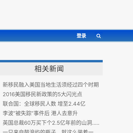
登录
相关新闻
新移民融入美国当地生活须经过四个时期
2016美国移民新政策的5大闪光点
联合国：全球移民人数 增至2.44亿
李波“被失踪”事件后 港人去意升
英国总裁60万买下个2.5亿年前的山洞..来感受下穴居人的生活.
一只来自鼓浪屿的瓶子，就这么装着一段凄美爱情信漂到了英国…