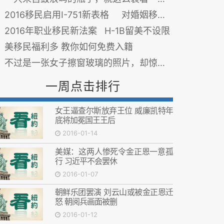
2016移民启用I-751新表格 对婚姻移民审查更严
2016年职业移民新法案 H-1B留美不设限
美移民福利多 教你如何免费入籍
不过是一张女子擦窗玻璃的照片，却惊呆了好多中国人！
一周点击排行
女王逼查尔斯放弃王位 威廉凯特年
底将加冕国王王后
2016-01-14
美媒：这两人惨死令金正恩一意孤
行 习近平不会罢休
2016-01-07
朝鲜乐团罢演 刘云山或被金正恩迁
怒 朝阅兵画面被删
2016-01-12