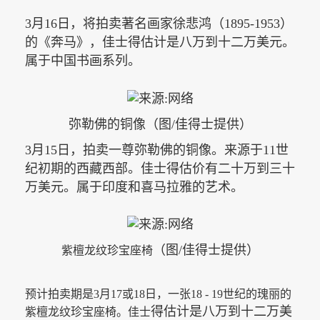
3
月
16
日，将拍卖著名画家徐悲鸿（
1895-1953
）
的《奔马》，佳士
得
估计是八万到十二万美元。
属于中国书画系列。
弥勒佛的铜像（图/佳得士提供）
3
月
15
日，拍卖一尊弥勒佛的铜像。来源于
11
世
纪初期的西藏西部。佳士
得
估价有二十万到三十
万美元。属于印度和喜马拉雅的艺术。
（图/
佳得士提供
）
紫檀龙纹
珍
宝座椅
预计拍卖期是
3
月
17
或
18
日，一张
18 - 19
世纪的瑰丽的
得
估计是八万到十二万美
紫檀龙纹珍宝座椅。佳士