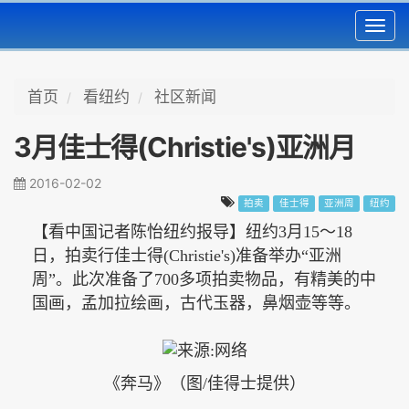
Toggl
navig
首页
看纽约
社区新闻
3月佳士得(Christie's)亚洲月
2016-02-02
拍卖
佳士得
亚洲周
纽约
【看中国记者陈怡纽约报导】
纽约
3
月
15～18
日，拍卖行佳士
得(Christie's)准备举办
“
亚洲
周
”
。此次准备了
700
多项拍卖物品，有精美的中
国画，孟加拉绘画，古代玉器，鼻烟壶等等。
《奔马》（图/
佳得士提供
）