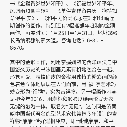
书《金猴贺岁世界和平》、《祝福世界和平年、
风调雨顺迎金猴》、《羊伴吉祥留喜庆、猴持如
14
意保平
安》、《和平无价爱心永在》和
幅近
2
期创作的画作，特别还有
幅迎猴年赶制的金猴
1
25
1
31
396
画作。画展时间：
月
日至
月
曰，地址
516-301-
长岛纳索郡纳索大道。咨询电话
8570
。
其中的金猴画作，利用掌握娴熟的西洋画法与中
国悠久历史的书法国画元素有机地融合在一起、
形象可爱。表情俏皮的金猴用独特的粉彩画的颜
"
"
色着色立体地展现在人们面前，用
福
字艺术巧
妙变形为“福猴”，实为吉祥物。另一幅画作内容
2016
是把今年
，用寿桃和猴脸以绘画形式天衣
无缝的融为一体，取名为“健健”。这与同是济南
籍中国当代著名造型艺术家韩美林今年设计的吉
祥物“康康”恰好遥相呼应，即“健健康康、和平