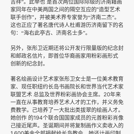
吉祥”
。此举也
是首次两位国际际级的济南籍画
"
家同年在中美两国之间的隔空互应的
造型艺术
"
联手创作
，并被美术界专家誉为“济南二杰”。
这也正应了著名唐代诗人杜甫游历济南留下的名
句：“海右此亭古、济南名士多”。
另外，张彤卫近期还将公开发行限量版的纪念封
和邮政名信片，即首位华裔画家用粉彩画形式
创新的纪念封。
著名绘画设计艺术家张彤卫女士是一位美术教育
家、现任职纽约长岛书画院长和世界当代艺术家
20
联盟艺术
总监及世界粉彩画协会主席。
年来
一直在从事教育培养艺术人才的工作，并义务免
费教学。己培养了一大批出类拔翠的绘画人才。
194
她创作
的
个联合国国家成员的元首粉彩肖像
己接近尾声。圣诞期间并将复制画作义卖收入的
1,600
美金全部捐献给长岛教会。她还计画印制