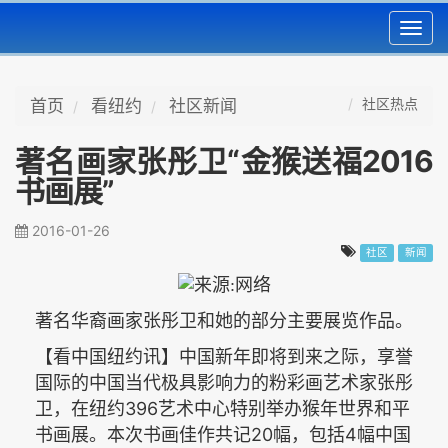
Toggl
navig
社区热点
首页
看纽约
社区新闻
著名画家张彤卫“金猴送福2016
书画展”
2016-01-26
社区
新闻
著名华裔画家张彤卫和她的部分主要展览作品。
【看中国纽约讯】中国新年即将到来之际，享誉
国际的中国当代极具影响力的粉彩画艺术家张彤
396
卫，在纽约
艺术中心特别举办猴年世界和平
20
4
书画展。本次书画佳作共记
幅，包括
幅中国