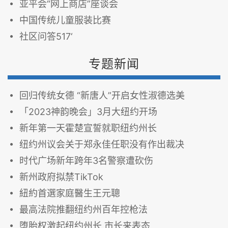
亚平会“网上商店”座谈会
中国传统儿童服装比赛
社区问答517‘
专题新闻
回归传统女德 “新唐人”开启女性淑德选美
「2023神韵晚会」3月大纽约开场
新年第一天霍楚宣誓就职纽约州长
纽约州议会关于郑永佳任职没有作出裁决
时代广场新年跨年3名警察遭砍伤
新州政府拟禁TikTok
紐約首選家庭醫生王元聰
最高法院推翻纽约州百年控枪法
堕胎权激起纽约州长 市长来表态