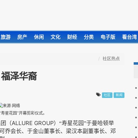
旅游
房产
休闲
文化
财经
分类
电子版
看台湾
社区热点
 福泽华裔
社区
新闻
“寿星花园”开幕剪彩仪式。
ALLURE GROUP
集团（
）“寿星花园”于曼哈顿举
可乔会长、于金山董事长、梁汉本副董事长、邓