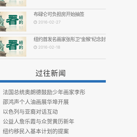
布碌仑可负担房开始抽签
2016-02-27
纽约首发名画家张彤卫“金猴”纪念封
2016-02-18
过往新闻
法国总统奥朗德鼓励少年画家李彤
邵鸿声个人油画展华埠开展
以色列与亚裔对话互动
公益人詹乐霞与众贺黄历新年
纽约移民入基本计划的提案