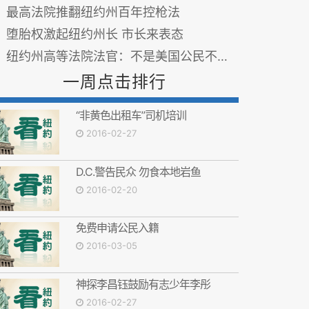
最高法院推翻纽约州百年控枪法
堕胎权激起纽约州长 市长来表态
纽约州高等法院法官：不是美国公民不能投票
一周点击排行
“非黄色出租车”司机培训
2016-02-27
D.C.警告民众 勿食本地岩鱼
2016-02-20
免费申请公民入籍
2016-03-05
神探李昌钰鼓励有志少年李彤
2016-02-27