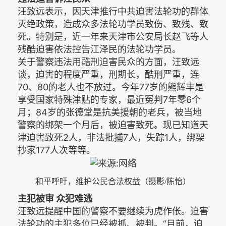
汪致远表示，因天津推行中共迫害法轮功的群体
灭绝政策，造成众多法轮功学员致伤、致残、致
死。特别是，近一年来天津市公安局长赵飞等人
残酷迫害依法控告江泽民的法轮功学员。
关于警察违法用酷刑迫害民众的方面，汪致远
谈，迫害的程度严重，刑期长，酷刑严重，连
70、80的老人也不放过。今年77岁的熊辉丰是
享受国家特殊津贴的专家，最近冤判7年零6个
月；84岁的张德堂是抗美援朝的老兵，被当地
警察的绑架一个月后，被迫害致死。现已知道天
津迫害致死2人，非法批捕7人，失踪1人，绑架
抄家177人次等等。
和平呼吁，维护公民合法权益（摄影
/陈怡）
主犯被审 众犯难逃
汪致远提醒中国的警察不要继续为虎作伥。迫害
法轮功的主犯多位已经被抓、被判。“目前，迫