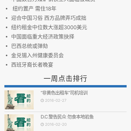
纽约置产 需住18年
迎合中国习俗 西方品牌弄巧成拙
纽约租金中位数大涨超3000美元
中国面临重大经济政策抉择
巴西总统或弹劾
金兑锡入州健康委员会
西班牙裔长者晚宴
一周点击排行
“非黄色出租车”司机培训
2016-02-27
D.C.警告民众 勿食本地岩鱼
2016-02-20