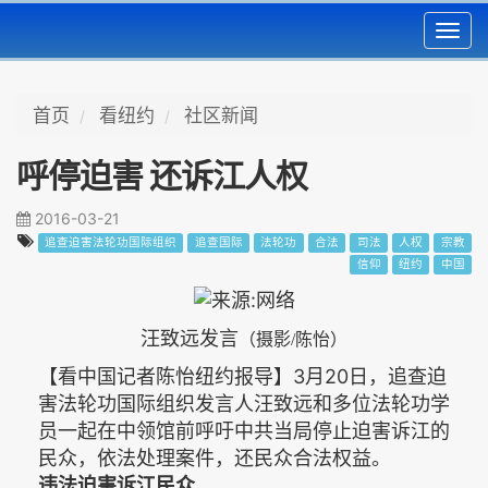
Toggl
navig
首页
看纽约
社区新闻
呼停迫害 还诉江人权
2016-03-21
追查迫害法轮功国际组织
追查国际
法轮功
合法
司法
人权
宗教
信仰
纽约
中国
汪致远发言
（摄影
/陈怡）
【看中国记者陈怡纽约报导】3月20日，追查迫
害法轮功国际组织发言人汪致远和多位法轮功学
员一起在中领馆前呼吁中共当局停止迫害诉江的
民众，依法处理案件，还民众合法权益。
违法迫害诉江民众