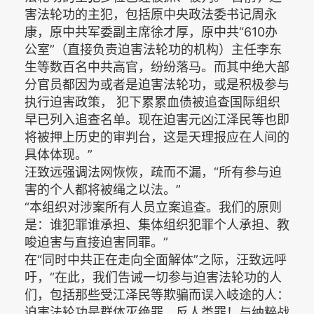
害法轮功的主犯，包括原中央政法委书记周永
康，原中共军委副主席徐才厚，原中共“610办
公室”（直接负责迫害法轮功的机构）主任李东
生等数百名中共高官，纷纷落马。而其中绝大部
分官员都因为或者是迫害法轮功，或是积极参与
执行迫害政策， 犯下累累血债被追查国际组织
早已列入追查名单。现在迫害元凶江泽民等也即
将被押上历史的审判台，这是天理报应在人间的
具体体现。”
汪致远强调法网恢恢，疏而不漏，“所有参与迫
害的个人都将被绳之以法。”
“本组织对涉案所有人员立案追查。我们的原则
是：谁犯罪谁承担、集体组织犯罪个人承担、教
唆迫害与直接迫害同罪。”
在“同时中共正在走向全面解体”之际，汪致远呼
吁，“在此，我们告诫一切参与迫害法轮功的人
们，包括那些受江泽民等欺骗而误入岐途的人：
迫害法轮功是群体灭绝罪、反人类罪！与纳粹战