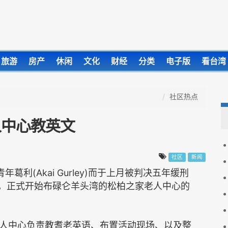
旅游
房产
休闲
文化
财经
分类
电子版
看台湾
社区热点
人中心教英文
社区
新闻
(Akai Gurley)
青年葛利
而于上月被判决五年缓刑
，正式开始布碌仑羊头湾的松柏之家老人中心的
人中心负责教耆老英语、布置活动现场、以及整