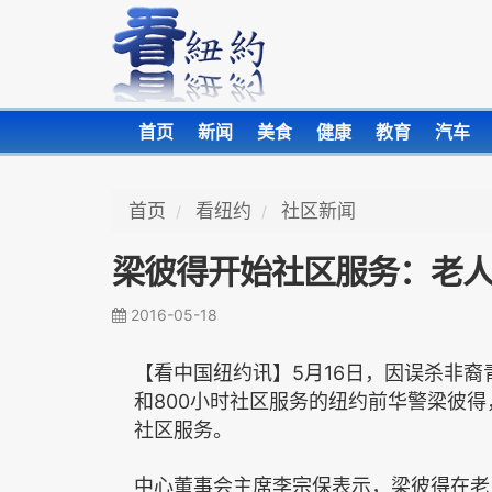
首页
新闻
美食
健康
教育
汽车
首页
看纽约
社区新闻
梁彼得开始社区服务：老
2016-05-18
5
16
【看中国纽约讯】
月
日，因误杀非裔
800
和
小时社区服务的纽约前华警梁彼得
社区服务。
中心董事会主席李宗保表示，梁彼得在老