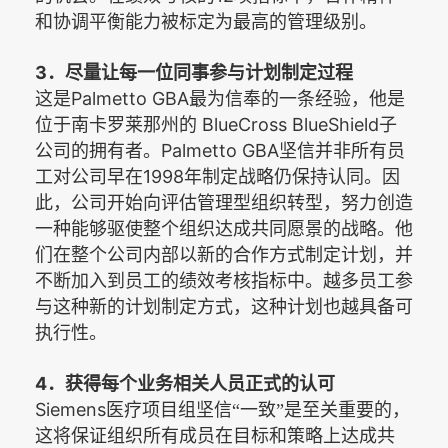
和协调平衡能力被标定为最高的管理级别。
3
．尽量让每一位同事参与计划制定过程
Palmetto GBA
这是
最为信奉的一条经验，他是
BlueCross BlueShield
位于南卡罗莱那州的
子
Palmetto GBA
公司的拥有者。
坚信并非所有员
1998
工对公司早在
年制定战略仍保持认同。因
此，公司开始向评估管理型组织转型，努力创造
一种能够驱使整个组织达成共同愿景的战略。他
们在整个公司内部以新的合作方式制定计划，并
不断加入到员工的绩效考核指标中。越多员工参
与这种新的计划制定方式，这种计划也越具备可
执行性。
4
．获得每个业务相关人员正式的认可
Siemens
医疗项目组坚信“一致”是至关重要的，
这将保证组织所有成员在目标和策略上达成共