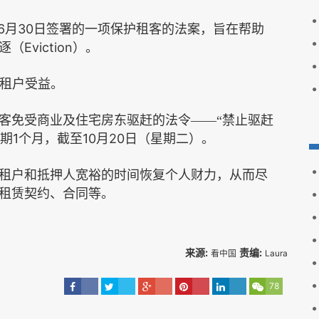
6
30
月
日签署的一项保护租客的法案，旨在帮助
Eviction
逐（
）。
租户受益。
客免受商业及住宅房东驱赶的法令——“禁止驱赶
1
10
20
期
个月，截至
月
日（星期二）。
租户和抵押人宽裕的时间恢复个人财力，从而尽
租赁契约、合同等。
来源:
责编:
看中国
Laura
78