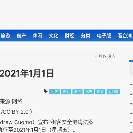
旅游
房产
休闲
文化
财经
分类
电子版
看台湾
社区热点
021年1月1日
租客
安全
港湾
法案
延长
1月1日
r/CC BY 2.0 ）
drew Cuomo
）宣布“租客安全港湾法案
2021
1
1
执行至
年
月
日（星期五）。