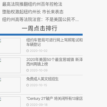
最高法院推翻纽约州百年控枪法
堕胎权激起纽约州长 市长来表态
纽约州高等法院法官：不是美国公民不能投票
一周点击排行
纽约车管局可进行网上驾照笔试和
车辆登记
2020-10-02
2020年美国50个最宜居城镇 新泽
西州两镇上榜
2020-10-09
免费成人英文班招生
2020-10-15
“Century 21”破产 将关闭所有13家店
2020-09-18