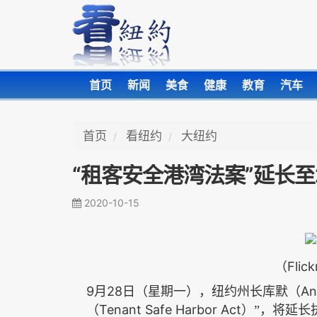
首页
新闻
美食
健康
教育
汽车
首页
看纽约
大纽约
“租客安全港湾法案”延长至2
2020-10-15
（Flick
9
28
An
月
日（星期一），纽约州长库默（
Tenant Safe Harbor Act
（
）”，将延长