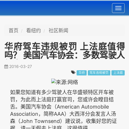
Toggl
navig
首页
看纽约
社区新闻
华府驾车违规被罚 上法庭值得
吗？ 美国汽车协会：多数驾驶人
打赢官司
2016-03-27
华府
驾车违规被罚
上法庭
如果您知道有多少驾驶人在华盛顿特区开车被
罚，为此而上法庭打赢官司，您或许会瞠目结
舌。美国汽车协会（American Automobile
Association，简称AAA）大西洋分会发言人汤
森（John Townsend）建议说，收集好您的证
据，请一天假去上法庭，这很值得。