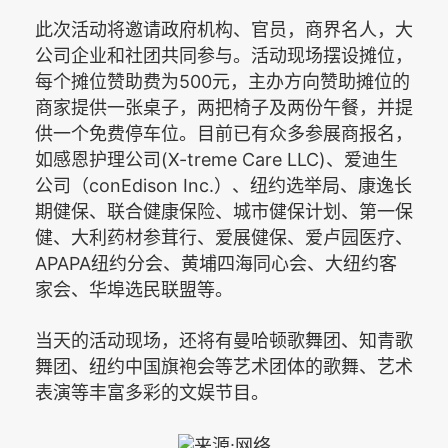
此次活动将邀请政府机构、官员，商界名人，大
公司企业和社团共同参与。活动现场摆设摊位，
500
每个摊位赞助费为
元，主办方向赞助摊位的
商家提供一张桌子，两把椅子及两份午餐，并提
供一个免费停车位。目前已有众多参展商报名，
(X-treme Care LLC)
如感恩护理公司
、爱迪生
conEdison Inc.
公司（
）、纽约选举局、康逸长
期健保、联合健康保险、城市健保计划、第一保
健、大利药材参茸行、爱展健保、爱卢园医疗、
APAPA
纽约分会、黄埔四海同心会、大纽约客
家会、华埠选民联盟等。
当天的活动现场，还将有曼哈顿歌舞团、知青歌
舞团、纽约中国旗袍会等艺术团体的歌舞、艺术
表演等丰富多彩的文娱节目。