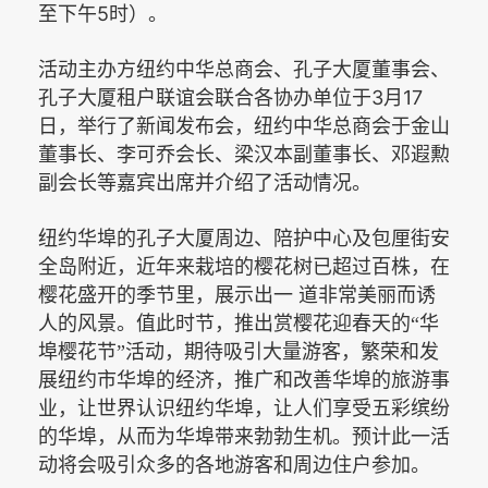
5
至下午
时）。
活动主办方纽约中华总商会、孔子大厦董事会、
3
17
孔子大厦租户联谊会联合各协办单位于
月
日，举行了新闻发布会，纽约中华总商会于金山
董事长、李可乔会长、梁汉本副董事长、邓遐勲
副会长等嘉宾出席并介绍了活动情况。
纽约华埠的孔子大厦周边、陪护中心及包厘街安
全岛附近，近年来栽培的樱花树已超过百株，在
樱花盛开的季节里，展示出一
道非常美丽而诱
人的风景。值此时节，推出赏樱花迎春天的“华
埠樱花节”活动，期待吸引大量游客，繁荣和发
展纽约市华埠的经济，推广和改善华埠的旅游事
业，让世界认识纽约华埠，让人们享受五彩缤纷
的华埠，从而为华埠带来勃勃生机。预计此一活
动将会吸引众多的各地游客和周边住户参加。