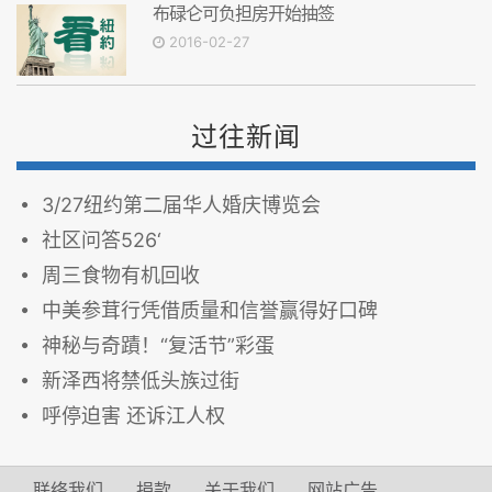
布碌仑可负担房开始抽签
2016-02-27
过往新闻
3/27纽约第二届华人婚庆博览会
社区问答526‘
周三食物有机回收
中美参茸行凭借质量和信誉赢得好口碑
神秘与奇蹟！“复活节”彩蛋
新泽西将禁低头族过街
呼停迫害 还诉江人权
联络我们
捐款
关于我们
网站广告