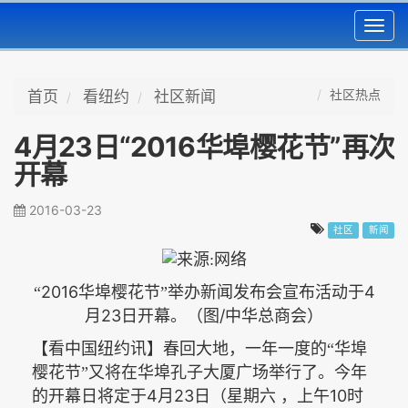
Toggl
navig
社区热点
首页
看纽约
社区新闻
4月23日“2016华埠樱花节”再次
开幕
2016-03-23
社区
新闻
2016
4
“
华埠樱花节”举办新闻发布会宣布活动于
23
/
月
日开幕。（图
中华总商会）
【看中国纽约讯】春回大地，一年一度的“华埠
樱花节”又将在华埠孔子大厦广场举行了。今年
4
23
10
的开幕日将定于
月
日（星期六
，上午
时