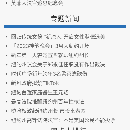
莫菲大法官追思纪念会
专题新闻
回归传统女德 “新唐人”开启女性淑德选美
「2023神韵晚会」3月大纽约开场
新年第一天霍楚宣誓就职纽约州长
纽约州议会关于郑永佳任职没有作出裁决
时代广场新年跨年3名警察遭砍伤
新州政府拟禁TikTok
紐約首選家庭醫生王元聰
最高法院推翻纽约州百年控枪法
堕胎权激起纽约州长 市长来表态
纽约州高等法院法官：不是美国公民不能投票