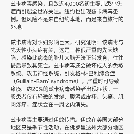
4,000
兹卡病毒感染，且致近
名初生婴儿患小头
症而引起全世界关注。纽约也出现兹卡病毒患
例。但风险不是来自纽约本地，而是来自旅行的
外地。
兹卡病毒对孕妇影响巨大，研究证明：该病毒与
先天性小头症有关，这是一种很严重的先天缺
陷，感染此病毒的胎儿大脑无法正常发育，往往
最后导致其死亡。兹卡病毒还会破坏成人的免疫
-
系统、攻击神经系统，引发格林
巴利综合症
Guillain-Barr
syndrome
（
é
），严重时可导致
20%
瘫痪。约
的兹卡病毒感染者出现症状。一
般患者仅有轻微的发烧、腹泻或皮疹、头痛、肌
肉疼痛，症状会在一周之内消失。
兹卡病毒主要通过伊蚊传播。伊蚊在美国大部分
地区只是季节性活动，在佛罗里达州大部分地区