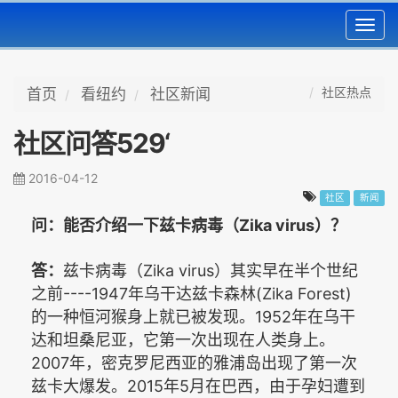
Toggl
navig
社区热点
首页
看纽约
社区新闻
社区问答529‘
2016-04-12
社区
新闻
Zika virus
问：能否介绍一下兹卡病毒（
）？
Zika virus
答：
兹卡病毒（
）其实早在半个世纪
----1947
(Zika Forest)
之前
年乌干达兹卡森林
1952
的一种恒河猴身上就已被发现。
年在乌干
达和坦桑尼亚，它第一次出现在人类身上。
2007
年，密克罗尼西亚的雅浦岛出现了第一次
2015
5
兹卡大爆发。
年
月在巴西，由于孕妇遭到