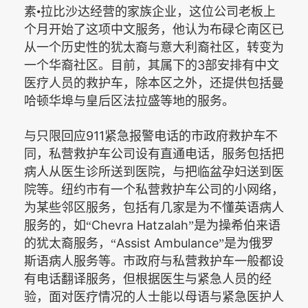
素•拉比沙达经营的家族企业，这位公司老板上
个月开始了这项中文服务，他认为布碌仑南区已
从一个历史性的犹太裔与意大利裔社区，转变为
3
一个华裔社区。目前，其属下的
部安排有中文
医疗人员的救护车，除本区之外，还提供包括曼
哈顿华埠与皇后区法拉盛等地的服务。
911
与只限回应
紧急报警电话的市政府救护车不
同，私营救护车公司设有直通电话，服务包括把
病人从医生诊所送到医院，与把临盆孕妇送到医
院等。纽约市有一个私营救护车公司的小网络，
为某些邻区服务，包括有几家是为不懂英语病人
Chevra Hatzalah
服务的，如“
”是为操希伯来语
Assist Ambulance
的犹太裔服务，“
”是为俄罗
斯语病人服务等。市政府与私营救护车一般都设
有电话翻译服务，但根据医生与紧急人员的经
验，面对医疗情况的人士能以母语与紧急医护人