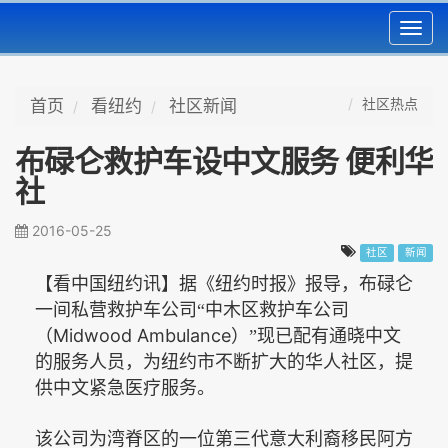
Toggl
navig
社区热点
首页
看纽约
社区新闻
布碌仑救护车设中文服务 便利华
社
2016-05-25
社区
新闻
【看中国纽约讯】据《纽约时报》报导，布碌仑
一间私营救护车公司“中木区救护车公司
Midwood Ambulance
（
）”现已配有通晓中文
的服务人员，为纽约市不断扩大的华人社区，提
供中文紧急医疗服务。
该公司为湾脊区的一位第三代意大利裔移民阿方