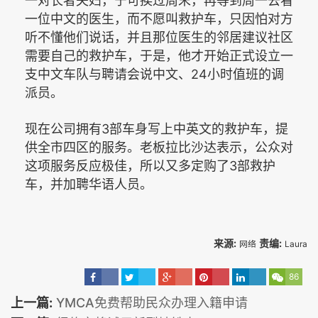
一对长者夫妇，宁可挨过周末，再等到周一去看
一位中文的医生，而不愿叫救护车，只因怕对方
听不懂他们说话，并且那位医生的邻居建议社区
需要自己的救护车，于是，他才开始正式设立一
24
支中文车队与聘请会说中文、
小时值班的调
派员。
3
现在公司拥有
部车身写上中英文的救护车，提
供全市四区的服务。老板拉比沙达表示，公众对
3
这项服务反应极佳，所以又多定购了
部救护
车，并加聘华语人员。
来源:
责编:
网络
Laura
86
上一篇:
YMCA免费帮助民众办理入籍申请