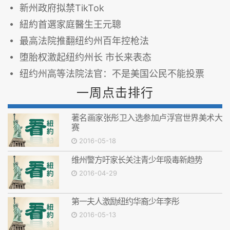
新州政府拟禁TikTok
紐約首選家庭醫生王元聰
最高法院推翻纽约州百年控枪法
堕胎权激起纽约州长 市长来表态
纽约州高等法院法官：不是美国公民不能投票
一周点击排行
著名画家张彤卫入选参加卢浮宫世界美术大
赛
2016-05-18
维州警方吁家长关注青少年吸毒新趋势
2016-04-29
第一夫人激励纽约华裔少年李彤
2016-05-13