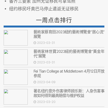
备齐三要素 加州无证移民可拿驾照
纽约移民吁奥巴马停止遣返无证移民
一周点击排行
藝術家蔡育田2023紐約藝術博覽會“居心流”
展覽
2023-03-31
藝術家林世寶2023紐約藝術博覽會“黃金年
代”展覽
2023-03-31
Fei Tian College at Middletown 4月12日开放
参观
2023-04-09
著名纽约意外伤害律师顾乐斯：人身伤害事
故如何得到最高赔偿与维护权益
2023-03-20