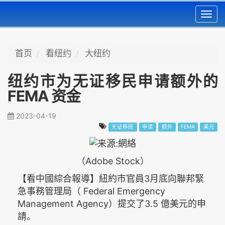
Toggl
navig
首页
看纽约
大纽约
纽约市为无证移民申请额外的
FEMA 资金
2023-04-19
无证移民
申请
额外
FEMA
美元
（Adobe Stock）
【看中國綜合報導】紐約市官員3月底向聯邦緊
急事務管理局（ Federal Emergency
Management Agency）提交了3.5 億美元的申
請。