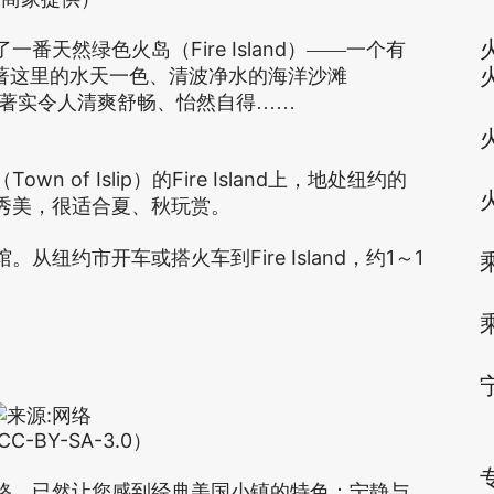
Fire Island
了一番天然绿色火岛（
）——一个有
略著这里的水天一色、清波净水的海洋沙滩
著实令人清爽舒畅、怡然自得……
Town of Islip
Fire Island
（
）的
上，地处纽约的
秀美，很适合夏、秋玩赏。
Fire Island
1
1
馆。从纽约市开车或搭火车到
，约
～
CC-BY-SA-3.0）
路，已然让您感到经典美国小镇的特色：宁静与