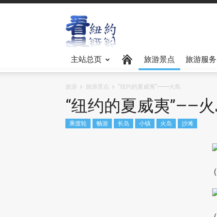
主站总页
旅游景点
旅游服务
旅游
旅游景点
“纽约的夏威夷”——火島
“纽约的夏威夷”——
乘渡轮
畅游
长岛
小镇
火岛
沙滩