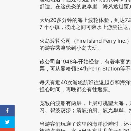
舒适。在这炎炎的夏季里，海风透过窗
20
7
大约
多分钟的海上渡轮体验，到达
7
个小镇，彼此之间可乘水上游艇往返
Fire Island Ferry Inc.
火岛渡轮公司（
的游客乘渡轮到小岛去玩。
1948
该公司自
年开始经营，有著丰富的
34
Penn Station
票，可从曼哈顿
街
等不
40
每天有近
次游轮航班往返起点和海洋
担心时间，再晚都会有往返票。
宽敞的渡船有两层，上层可眺望大海，
习、碧波荡漾；清波拍船、波光粼粼、
当游客们玩遍了这里的海洋沙滩时，还
10
旅游点游玩。水上出租车从几美元到