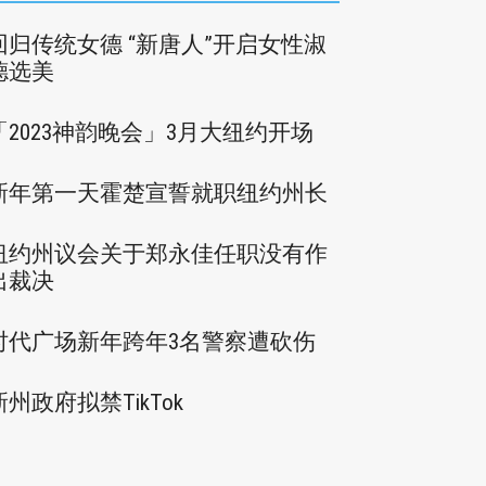
回归传统女德 “新唐人”开启女性淑
德选美
「2023神韵晚会」3月大纽约开场
新年第一天霍楚宣誓就职纽约州长
纽约州议会关于郑永佳任职没有作
出裁决
时代广场新年跨年3名警察遭砍伤
新州政府拟禁TikTok