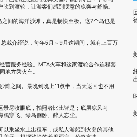
户吹到渡轮，让游客们感到惬意的凉爽与舒畅。
7
岛之间的海洋沙滩，真是畅快至极。这
个岛也是
。
5
9
）总裁介绍说，每年
月～
月这期间，就有上百万
MTA
经营服务经验。
火车和这家渡轮合作连程套
同地方乘火车。
11
沙滩之间。最晚到晚上
点半，当天返回也不用
远景尽收眼底，拍照者比比皆是；底层凉风习
海鸥穿飞、绿岛侧卧、醉人忘尘。
可以乘坐水上出租车，或私人游船到火岛的其他
几美元，根据路途的长度而定，价格实惠。