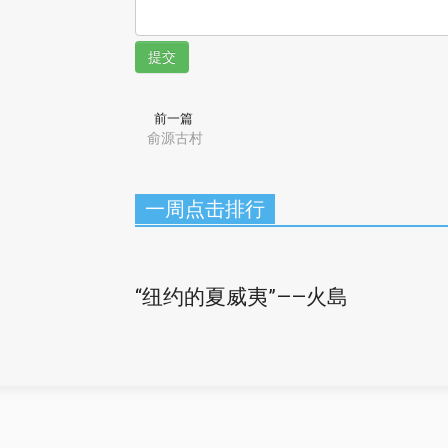
提交
前一篇
俞源古村
一周点击排行
“纽约的夏威夷”——火島