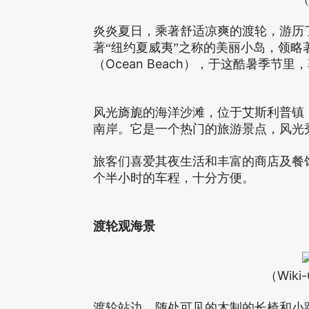
炎炎夏日，乘著舒适凉爽的渡轮，游历
著“纽约夏威夷”之称的美丽小岛，领
Ocean Beach
（
），于这酷暑季节里，
风光旖旎的海洋沙滩，位于艾斯利普镇
南岸。
它是一个热门的旅游景点，风光
旅客们喜爱其夜生活和丰富的商店及餐
个半小时的车程，十分方便。
渡轮观海景
（Wiki-
渡轮站边，随处可见的木制的长椅和小