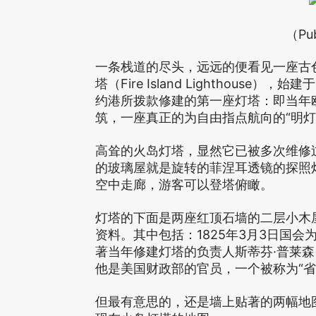
（Pub
一条栈道的尽头，远远的便看见一座古
Fire Island Lighthouse
塔（
），始建于
约港所拨款修建的第一座灯塔：即当年
“
筑，一座真正的为自由指点航向的
明灯
高耸的火岛灯塔，显然它已被多次维修
的玻璃屋就是旋转的菲涅耳透镜的探照
空中走廊，游客可以登塔俯瞰。
灯塔的下面是两座红顶石墙的二层小木
1825
3
3
资料。其中包括：
年
月
日国会
·
著当年修建灯塔的负责人斯蒂芬
普莱森
“
他是美国财政部的官员，一个被称为
省
但最有意思的，还是墙上贴著的两幅地