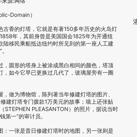
lic-Domain）
150
色古香的灯塔，它就是有著
多年历史的火岛灯
1858
1825
年，其前身曾是美国国会
年为开通纽
欧陆移民乘船抵达纽约时所见到的第一座人工建
”
。
过，圆形的塔身上被涂成黑白相间的颜色，塔顶
灯，如今它早已更换过几代了，玻璃屋旁有一圈
屋，做为博物馆，陈列著当年修建灯塔的图片、
1
为修建灯塔专门拨款
万美元的故事；墙上还张贴
STEPHEN PLEASANTON
（
）的照片，据说当时
”
钱第一
的审计员。
图：一张是昔日修建灯塔时的地图，另一张则是