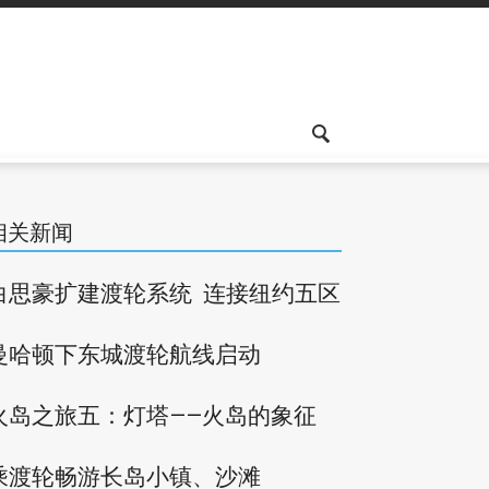
相关新闻
白思豪扩建渡轮系统 连接纽约五区
曼哈顿下东城渡轮航线启动
火岛之旅五：灯塔——火岛的象征
乘渡轮畅游长岛小镇、沙滩