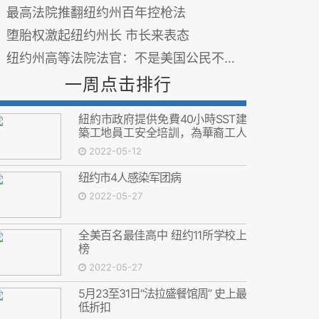
最高法院推翻纽约州百年控枪法
堕胎权激起纽约州长 市长来表态
纽约州高等法院法官：不是美国公民不能投票
一周点击排行
紐約市政府提供免費40小時SST建
築工地員工安全培訓，為華裔工人
增加就業機會
2022-05-12
纽约市4人感染军团病
2022-05-27
全美百名最佳高中 纽约11所学校上
榜
2022-05-27
5月23至31日“法拉盛餐馆周” 史上最
低折扣