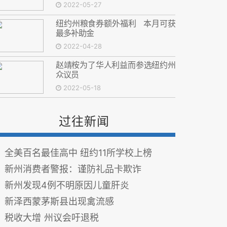
2022-05-27
纽约州粮食券额外福利 本月可获
最多补助金
2022-04-28
赵靖桉为了华人利益而参选纽约州
众议员
2022-05-18
过往新闻
全美百名最佳高中 纽约11所学校上榜
新州消费者警报：谨防礼品卡欺诈
新州发现4例不明原因儿童肝炎
新泽西蒙茅斯县出现禽流感
税收大增 州议会吁退税