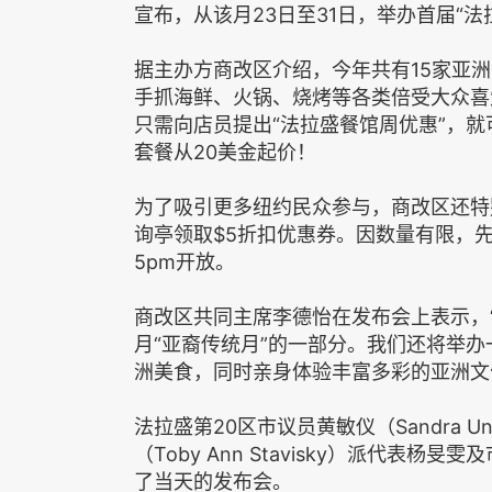
宣布，从该月
23
日至
31
日，举办首届
“
法
据主办方商改区介绍，今年共有
15
家亚洲
手抓海鲜、火锅、烧烤等各类倍受大众喜
只需向店员提出“法拉盛餐馆周优惠”，
套餐从
20
美金起价！
为了吸引更多纽约民众参与，商改区还特
询亭领取
$5
折扣优惠券。
因数量有限，
5pm
开放。
商改区共同主席李德怡在发布会上表示，
月
“
亚裔传统月
”
的一部分。我们还将举办
洲美食，同时亲身体验丰富多彩的亚洲文
法拉盛第
20
区市议员黄敏仪（
Sandra U
（
Toby Ann Stavisky
）派代表杨旻雯及
了当天的发布会。