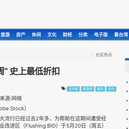
旅游
房产
休闲
文化
财经
分类
电子版
看台湾
社区热点
周” 史上最低折扣
法拉盛
餐馆周
最低
折扣
obe Stock）
大流行已经过去
2
年多，为帮助在这期间遭受经
业改进区
（Flushing BID）
于
5
月
20
日（周五）