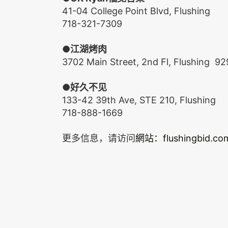
41-04 College Point Blvd, Flushing
718-321-7309
●
江湖烤肉
3702 Main Street, 2nd Fl, Flushing 
●
好久不见
133-42 39th Ave, STE 210, Flushing
718-888-1669
更多信息，请访问
網站：
flushingbid.co