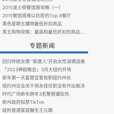
2015波士顿餐馆周攻略（一）
2015餐馆周难以抗拒的Top 8餐厅
黑色星期五購物最低折扣商品
黑五购物攻略：最高和最低折扣的商店（图）
专题新闻
回归传统女德 “新唐人”开启女性淑德选美
「2023神韵晚会」3月大纽约开场
新年第一天霍楚宣誓就职纽约州长
纽约州议会关于郑永佳任职没有作出裁决
时代广场新年跨年3名警察遭砍伤
新州政府拟禁TikTok
紐約首選家庭醫生王元聰