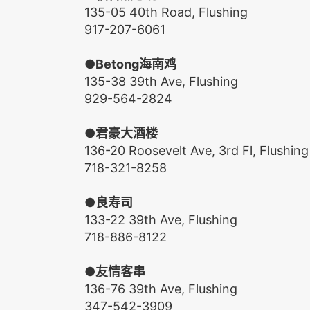
135-05 40th Road, Flushing
917-207-6061
●Betong
海南鸡
135-38 39th Ave, Flushing
929-564-2824
●
君豪大酒楼
136-20 Roosevelt Ave, 3rd Fl, Flushing
718-321-8258
●
良寿司
133-22 39th Ave, Flushing
718-886-8122
●
友情客串
136-76 39th Ave, Flushing
347-542-3909