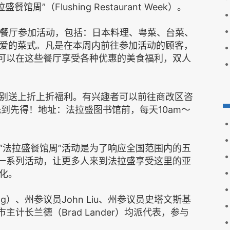
拉盛餐馆周
”（Flushing Restaurant Week）
。
餐厅参加活动，包括：日本料理、粤菜、台菜、
爱的菜式。凡是在本周内前往参加活动的顾客，
就可以在这些餐厅享受各种优惠的美食福利，双人
别送上折上折福利。
有兴趣者可以前往商改区咨
先到先得！地址：法拉盛图书馆前，每天
10am～
“
法拉盛餐馆周
”
活动是为了响应全国范围内的五
一系列活动，让更多人来到法拉盛享受这里的亚
化。
ng
）、州参议员
John Liu
、州参议员史塔文斯基
市主计长兰德（
Brad Lander
）均派代表，参与