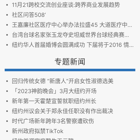
11月21跨校交流创业座谈:跨界商业发展趋势
社区问答508‘
王嘉廉社区医疗中心举办法拉盛45 大道医疗中心开放日
台湾台球名家张玉龙夺史坦威世界台球经典赛冠军
纽约华人首届婚博会圆满成功 下届将于2016 情人节举办
专题新闻
回归传统女德 “新唐人”开启女性淑德选美
「2023神韵晚会」3月大纽约开场
新年第一天霍楚宣誓就职纽约州长
纽约州议会关于郑永佳任职没有作出裁决
时代广场新年跨年3名警察遭砍伤
新州政府拟禁TikTok