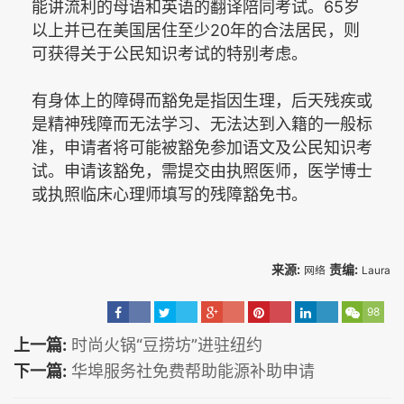
65
能讲流利的母语和英语的翻译陪同考试。
岁
20
以上并已在美国居住至少
年的合法居民，则
可获得关于公民知识考试的特别考虑。
有身体上的障碍而豁免是指因生理，后天残疾或
是精神残障而无法学习、无法达到入籍的一般标
准，申请者将可能被豁免参加语文及公民知识考
试。申请该豁免，需提交由执照医师，医学博士
或执照临床心理师填写的残障豁免书。
来源:
责编:
网络
Laura
98
上一篇:
时尚火锅“豆捞坊”进驻纽约
下一篇:
华埠服务社免费帮助能源补助申请