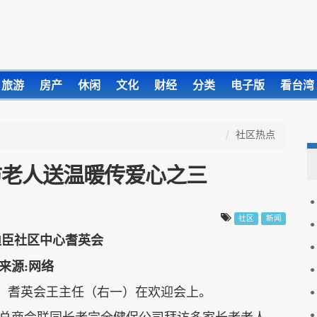
旅游
房产
休闲
文化
财经
分类
电子版
看台湾
社区热点
访老人送温暖传爱心之三
社区
新闻
迪臣社区中心耆英会
）耆英会王主任（右一）在欢迎会上。