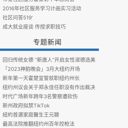
2016年社区服务学习计画实习活动
社区问答519'
成大就业座谈 传授求职技巧
专题新闻
回归传统女德 “新唐人”开启女性淑德选美
「2023神韵晚会」3月大纽约开场
新年第一天霍楚宣誓就职纽约州长
纽约州议会关于郑永佳任职没有作出裁决
时代广场新年跨年3名警察遭砍伤
新州政府拟禁TikTok
紐約首選家庭醫生王元聰
最高法院推翻纽约州百年控枪法