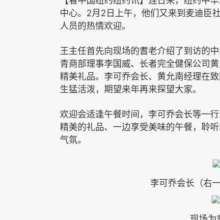
【看中国纽约纽约讯】连日来，纽约中华
2
2
中心。
月
日上午，他们又来到麦迪臣
人员的热情欢迎。
王主任首先向现场的耆老介绍了到访的中
青商部理事李国威、长者完全健保公司黄
精美礼品。李可乔会长、黄允南经理在致
生猛活泼，期望来年再来探望大家。
欢迎会适逢午餐时间，李可乔会长等一行
精美的礼品、一边享受美味的午餐，聆听
气氛。
李可乔会长（右
现场为