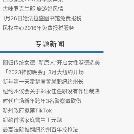
古味罗克兰郡 旅游好风情
1月26日始法拉盛图书馆免费报税
民权中心2016年免费报税服务
专题新闻
回归传统女德 “新唐人”开启女性淑德选美
「2023神韵晚会」3月大纽约开场
新年第一天霍楚宣誓就职纽约州长
纽约州议会关于郑永佳任职没有作出裁决
时代广场新年跨年3名警察遭砍伤
新州政府拟禁TikTok
紐約首選家庭醫生王元聰
最高法院推翻纽约州百年控枪法