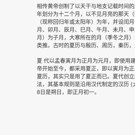
相
传黄帝创制了以天干与地支记载时间的
年划分为十二个月，以不见月亮的那天（
（现称回归年或太阳年）为年，并设闰月
月、卯月、辰月、巳月、午月、未月、申
月）为子月，大寒所在的月（季冬之月）
类推。古时的夏历与殷历、周历，秦历，
夏
代以孟春寅月为正月为元月，即使用
帝开始至今，都采用夏正，即以寅月为正
夏历，其实只是用了夏正而已。夏代创立
(
法，其基本规则是沿用汉代制定的汉历
8
日是朔日，即正月初一。