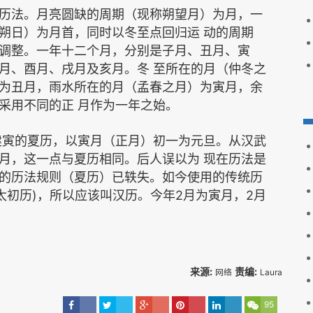
历法。月亮圆缺的周期（现称朔望月）为月，一
朔日）为月首，同时以冬至点回归运
动的周期
调整。一年十二个月，分别是子月、丑月、寅
月、酉月、戌月及亥月。冬
至所在的月（仲冬之
为丑月，雨水所在的月（孟春之月）为寅月，余
采用不同的正
月作为一年之始。
建寅的夏历，以寅月（正月）初一为元旦。从汉武
月，这一点与夏历相同。后人误以为
现在历法是
的历法规则（夏历）已轶失。如今使用的传统历
)
2
2
太初历
，所以应该叫汉历。今年
月为寅月，
月
来源:
责编:
网络
Laura
95