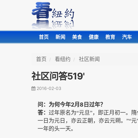
首页
新闻
美食
健康
教育
汽车
首页
看纽约
社区新闻
社区问答519'
2016-02-03
2
8
问：为何今年
月
日过年？
答：
过年原名为“元旦”，即正月初一。
一日为元日，亦云正朝，亦云元朔。”“元
一年的头一天。