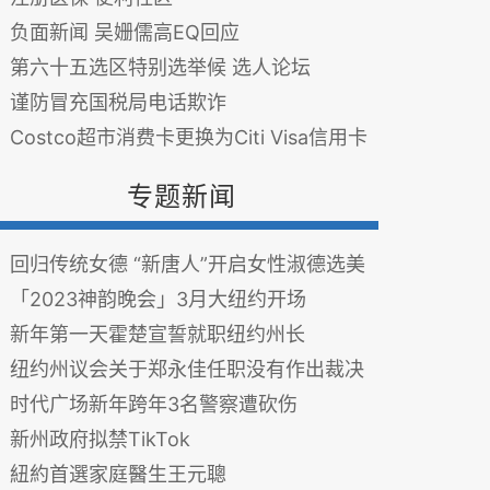
负面新闻 吴姗儒高EQ回应
第六十五选区特别选举候 选人论坛
谨防冒充国税局电话欺诈
Costco超市消费卡更换为Citi Visa信用卡
专题新闻
回归传统女德 “新唐人”开启女性淑德选美
「2023神韵晚会」3月大纽约开场
新年第一天霍楚宣誓就职纽约州长
纽约州议会关于郑永佳任职没有作出裁决
时代广场新年跨年3名警察遭砍伤
新州政府拟禁TikTok
紐約首選家庭醫生王元聰