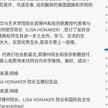
,
花竟开、鸟语花香
迎风飘扬的美国国旗和学校的
文与艺术学院院长郭博州和张宗帆教授代表等与
LISA HONAKER
,
院何丽莎院长（
）
签订了友好合
得两校师生有进一步之合作、学习、交流的空
,
光大，实现优势互补
是双方更上一层楼。
,
，代表们也合影留念
郭博州院长和张宗帆教授代
!
衷心祝愿将来共同合作办学愉快、美好、成功
SA HONAKER
院长互赠纪念品
LISA HONAKER
郭博州院长、
院长和国际处主任
 Karavackas
）