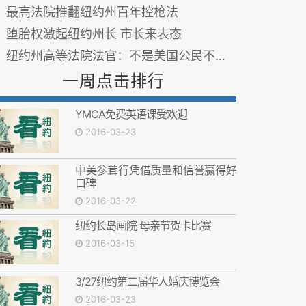
最高法院推翻纽约州百年控枪法
堕胎权激起纽约州长 市长来表态
纽约州高等法院法官：不是美国公民不能投票
一周点击排行
YMCA免费英语课受欢迎
2016-03-23
中美参茸行凭借质量和信誉赢得好
口碑
2016-03-22
纽约长岛画院 母亲节贺卡比赛
2016-03-15
3/27纽约第二届华人婚庆博览会
2016-03-23