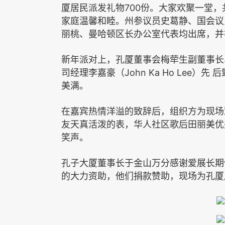
700
厦居民派发礼物
份。大家欢聚一堂，
家庭温馨和睦。州参议员史葛静、国会议
丽桃、曼哈顿区长办公室代表均出席，并
新年派对上，孔厦董事会梅荦生副董事长
John Ka Ho Lee
司经理李嘉豪（
）先
后
美满。
在嘉宾热情洋溢的致辞后，组织方为现场
友天真活泼的表，华人社区歌后田丽美优
笑声。
孔子大厦董事长于金山万分感谢爱展长期
的大力资助，他们捐款赞助，现场为孔厦