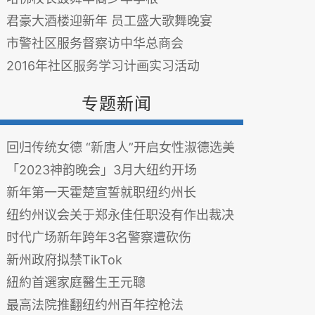
君豪大酒楼迎新年 员工盛大歌舞晚宴
市警社区服务督察访中华总商会
2016年社区服务学习计画实习活动
专题新闻
回归传统女德 “新唐人”开启女性淑德选美
「2023神韵晚会」3月大纽约开场
新年第一天霍楚宣誓就职纽约州长
纽约州议会关于郑永佳任职没有作出裁决
时代广场新年跨年3名警察遭砍伤
新州政府拟禁TikTok
紐約首選家庭醫生王元聰
最高法院推翻纽约州百年控枪法