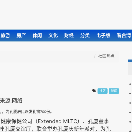
旅游
房产
休闲
文化
财经
分类
电子版
看台湾
社区热点
社区
新闻
对，为孔厦居民派发礼物
份。
700
Extended MLTC
期健康保健公司（
）、孔厦董事
座
孔厦交谊厅，联合举办孔厦庆新年派对，为孔