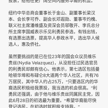
投票，给他在更广阔空间内服务华裔的机会。
纽约中华总商会董事长于金山、副董事长梁汉
本、会长李可乔、副会长邓遐勋、董事岑灼槐、
联义社主席潘维盛及资深会员邬敬开、李氏总分
所主席李国威表示乐见利勇民参选，有钱出钱，
有选票出选票，提高华人参政水平，选出华人候
选人，惠及侨社。
23
虽然要挑战的是已在位
年的国会众议员维乐
(Nydia Velazquez)
贵丝
，从没担任过民选官员
的利勇民却颇有信心。他表示，第七选区包括曼
8
76
哈顿华埠和布碌仑
大道两个华人社区，共有
25
万居民，其中华人约占
万，“只要选区内的华
裔选民积极给我票投，我当选的机会很高。”利
勇民还强调，由于他与维乐贵丝同属民主党，因
6
28
此
月
日的初选最为重要。“希望华裔能尽快
登记选民，在初选时就积极支持我。”