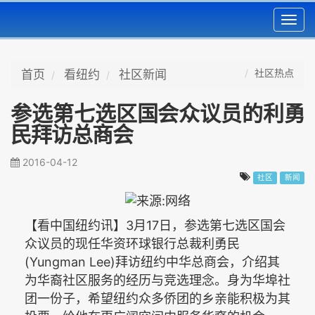
Toggl
navig
社区热点
首页
看纽约
社区新闻
参选第七选区国会众议员的利勇
民拜访总商会
2016-04-12
社区
新闻
3
17
【看中国纽约讯】
月
日，参选第七选区国会
众议员的现任华资环球银行总裁利勇民
(Yungman Lee)
拜访纽约中华总商会，介绍其
为华裔社区服务的经历与竞选理念。身为华埠社
团一份子，希望纽约众多侨团的乡亲能积极为其