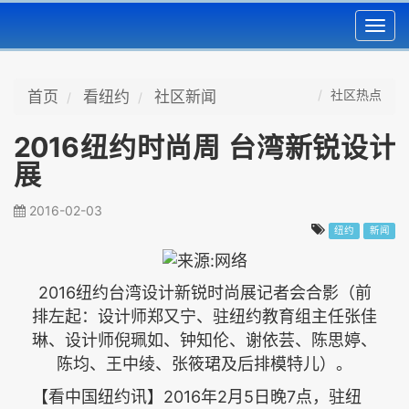
Toggl
navig
社区热点
首页
看纽约
社区新闻
2016纽约时尚周 台湾新锐设计
展
2016-02-03
纽约
新闻
2016
纽约台湾设计新锐时尚展记者会合影（前
排左起：设计师郑又宁、驻纽约教育组主任张佳
琳、设计师倪珮如、钟知伦、谢依芸、陈思婷、
陈均、王中绫、张筱珺及后排模特儿）。
2016
2
5
7
【看中国纽约讯】
年
月
日晚
点，驻纽