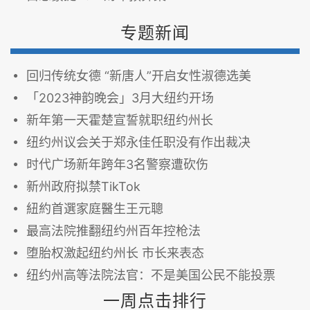
专题新闻
回归传统女德 “新唐人”开启女性淑德选美
「2023神韵晚会」3月大纽约开场
新年第一天霍楚宣誓就职纽约州长
纽约州议会关于郑永佳任职没有作出裁决
时代广场新年跨年3名警察遭砍伤
新州政府拟禁TikTok
紐約首選家庭醫生王元聰
最高法院推翻纽约州百年控枪法
堕胎权激起纽约州长 市长来表态
纽约州高等法院法官：不是美国公民不能投票
一周点击排行