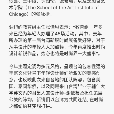
依芸、王中绫、钟知伦、张筱珺，以及芝加哥艺
The School of the Art Institute of
术学院（
Chicago
）的张咏捷。
驻纽约教育组主任张佳琳表示：“教育组一年多
45
来已经为年轻人办理了
场活动，其中，去年
所办理的第一届台湾新锐时尚展备受好评，对于
从事设计的年轻人大加鼓舞，今年再度推出时尚
设计新锐作品，势必也将是时尚界一大盛事”。
今年主题定调为多元风格，呈现台湾包容性强的
丰富文化背景下年轻设计师们所激发的美感创
意，也反映此次来自各地的团队阵容，包含美
国、泰国华侨，以及同是来自台湾毕业于辅仁大
-
学英文系的召集人兼设计师
谢依芸及担任策展
,
公关的陈均。新锐们以台湾为共同连结
在时尚
之都纽约替梦想打拼。