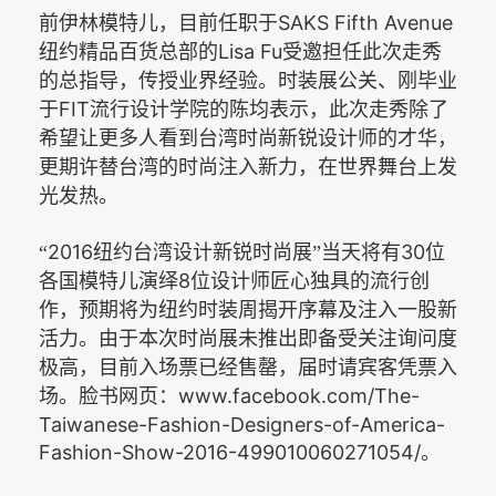
SAKS Fifth Avenue
前伊林模特儿，目前任职于
Lisa Fu
纽约精品百货总部的
受邀担任此次走秀
的总指导，传授业界经验。时装展公关、刚毕业
FIT
于
流行设计学院的陈均表示，此次走秀除了
希望让更多人看到台湾时尚新锐设计师的才华，
更期许替台湾的时尚注入新力，在世界舞台上发
光发热。
2016
30
“
纽约台湾设计新锐时尚展”当天将有
位
8
各国模特儿演绎
位设计师匠心独具的流行创
作，预期将为纽约时装周揭开序幕及注入一股新
活力。由于本次时尚展未推出即备受关注询问度
极高，目前入场票已经售罄，届时请宾客凭票入
www.facebook.com/The-
场。脸书网页：
Taiwanese-Fashion-Designers-of-America-
Fashion-Show-2016-499010060271054/
。